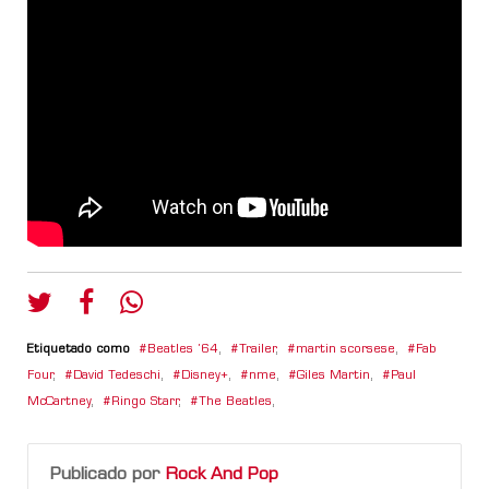
Etiquetado como
Beatles ’64
,
Trailer
,
martin scorsese
,
Fab
Four
,
David Tedeschi
,
Disney+
,
nme
,
Giles Martin
,
Paul
McCartney
,
Ringo Starr
,
The Beatles
,
Publicado por
Rock And Pop