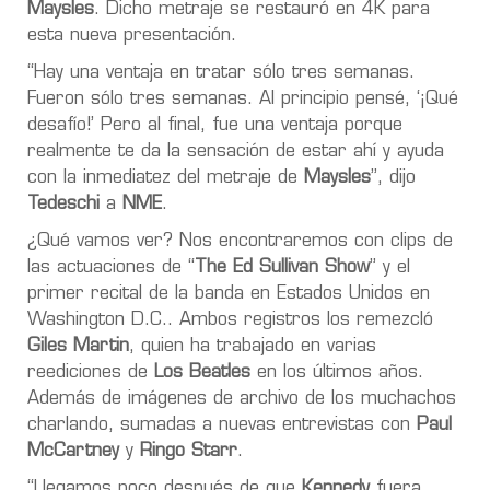
Maysles
. Dicho metraje se restauró en 4K para
esta nueva presentación.
“Hay una ventaja en tratar sólo tres semanas.
Fueron sólo tres semanas. Al principio pensé, ‘¡Qué
desafío!’ Pero al final, fue una ventaja porque
realmente te da la sensación de estar ahí y ayuda
con la inmediatez del metraje de
Maysles
”, dijo
Tedeschi
a
NME
.
¿Qué vamos ver? Nos encontraremos con clips de
las actuaciones de “
The Ed Sullivan Show
” y el
primer recital de la banda en Estados Unidos en
Washington D.C.. Ambos registros los remezcló
Giles Martin
, quien ha trabajado en varias
reediciones de
Los
Beatles
en los últimos años.
Además de imágenes de archivo de los muchachos
charlando, sumadas a nuevas entrevistas con
Paul
McCartney
y
Ringo Starr
.
“Llegamos poco después de que
Kennedy
fuera