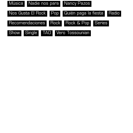
Música
Nadie nos para
Nancy Pazos
Nos Gusta El Rock
Pop
Quién paga la fiesta
Radio
Recomendaciones
Rock
Rock & Pop
Series
Show
Single
TAO
Vero Tossounian