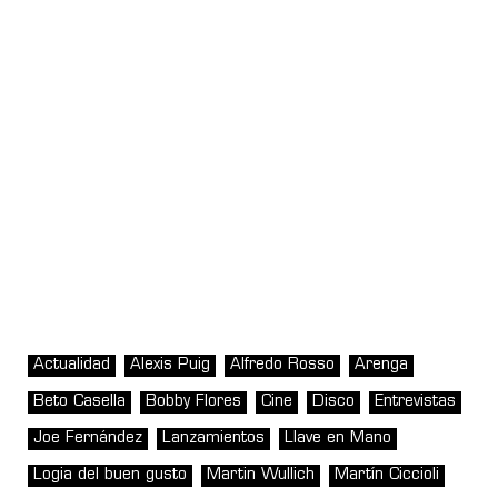
Actualidad
Alexis Puig
Alfredo Rosso
Arenga
Beto Casella
Bobby Flores
Cine
Disco
Entrevistas
Joe Fernández
Lanzamientos
Llave en Mano
Logia del buen gusto
Martin Wullich
Martín Ciccioli