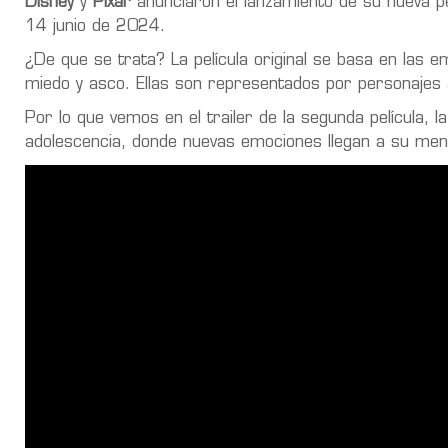
Disney
y
Pixar
anunciaron el lanzamiento de su nueva pe
14 junio de 2024.
¿De que se trata? La película original se basa en las e
miedo y asco. Ellas son representados por personajes
Por lo que vemos en el trailer de la segunda película,
l
adolescencia
, donde nuevas emociones llegan a su men