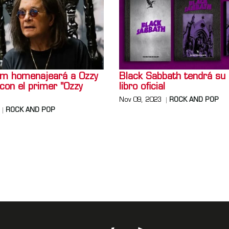
m homenajeará a Ozzy
Black Sabbath tendrá su
con el primer "Ozzy
libro oficial
Nov 09, 2023
ROCK AND POP
ROCK AND POP