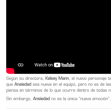
Según su directora,
Kelsey Mann
, el nuevo personaje t
que
Ansiedad
sea nueva en el equipo, pero no es de la
piensa en términos de lo que ocurre dentro de todas 
Sin embargo,
Ansiedad
no es la única “nueva emoción”.