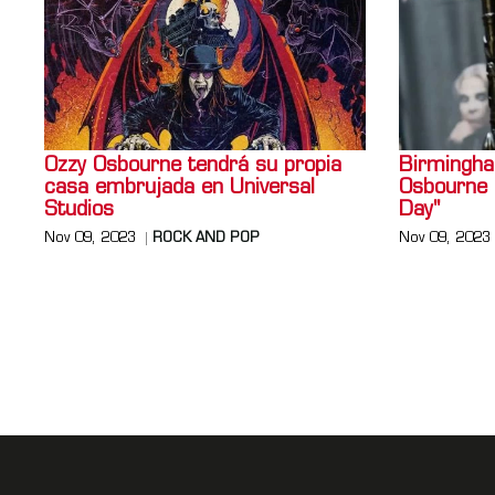
Ozzy Osbourne tendrá su propia
Birmingha
casa embrujada en Universal
Osbourne 
Studios
Day"
Nov 09, 2023
ROCK AND POP
Nov 09, 2023