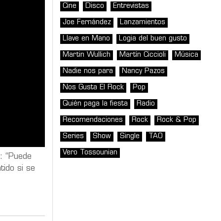
Cine
Disco
Entrevistas
Joe Fernández
Lanzamientos
Llave en Mano
Logia del buen gusto
Martin Wullich
Martín Ciccioli
Música
Nadie nos para
Nancy Pazos
Nos Gusta El Rock
Pop
Quién paga la fiesta
Radio
Recomendaciones
Rock
Rock & Pop
Series
Show
Single
TAO
Vero Tossounian
o: “Puede
ido si se