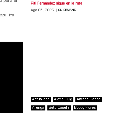
o para el
Piti Fernández sigue en la ruta
Ago 05, 2026
ON DEMAND
eza, ira,
Actualidad
Alexis Puig
Alfredo Rosso
Arenga
Beto Casella
Bobby Flores