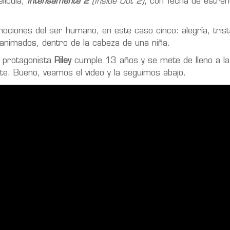
lícula,
Intensamente 2
(Inside Out 2)
, con fecha de estren
mociones del ser humano, en este caso cinco: alegría, trist
 animados, dentro de la cabeza de una niña.
a protagonista
Riley
cumple 13 años y se mete de lleno a la
te. Bueno, veamos el video y la seguimos abajo.