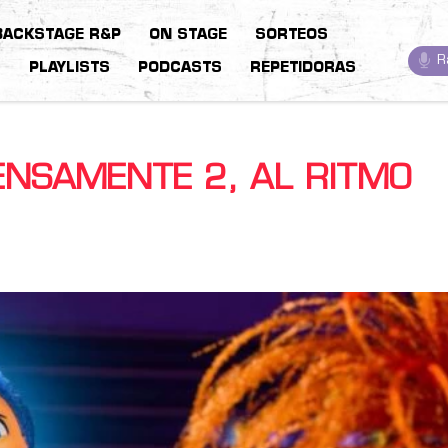
BACKSTAGE R&P
ON STAGE
SORTEOS
R
S
PLAYLISTS
PODCASTS
REPETIDORAS
TENSAMENTE 2, AL RITMO