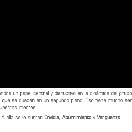
endrá un papel central y disruptivo en la dinámica del grup
s que se quedan en un segundo plano. Eso tiene mucho sent
nuestras mentes”.
 A ella se le suman
Envidia
,
Aburrimiento
y
Vergüenza
.