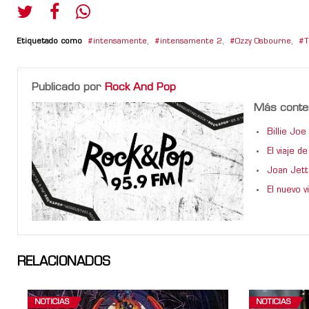
Etiquetado como
intensamente
,
intensamente 2
,
Ozzy Osbourne
,
T
Publicado por
Rock And Pop
Más conte
Billie Jo
El viaje 
Joan Jett
El nuevo 
RELACIONADOS
NOTICIAS
NOTICIAS