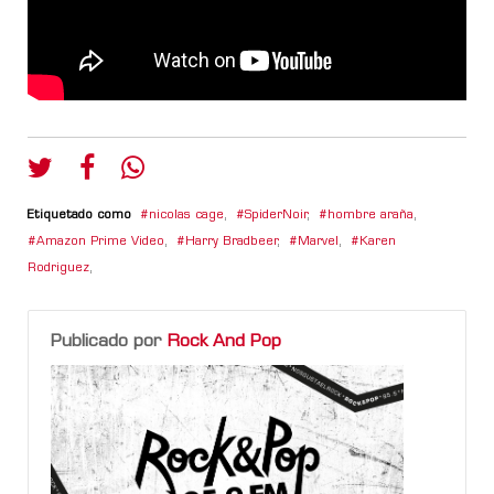
Etiquetado como
nicolas cage
,
SpiderNoir
,
hombre araña
,
Amazon Prime Video
,
Harry Bradbeer
,
Marvel
,
Karen
Rodriguez
,
Publicado por
Rock And Pop