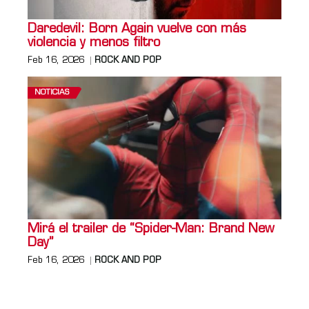
Daredevil: Born Again vuelve con más
violencia y menos filtro
Feb 16, 2026
ROCK AND POP
NOTICIAS
Mirá el trailer de “Spider-Man: Brand New
Day”
Feb 16, 2026
ROCK AND POP