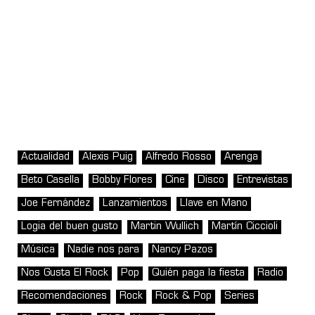
Actualidad
Alexis Puig
Alfredo Rosso
Arenga
Beto Casella
Bobby Flores
Cine
Disco
Entrevistas
Joe Fernández
Lanzamientos
Llave en Mano
Logia del buen gusto
Martin Wullich
Martín Ciccioli
Música
Nadie nos para
Nancy Pazos
Nos Gusta El Rock
Pop
Quién paga la fiesta
Radio
Recomendaciones
Rock
Rock & Pop
Series