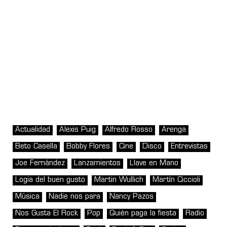
Actualidad
Alexis Puig
Alfredo Rosso
Arenga
Beto Casella
Bobby Flores
Cine
Disco
Entrevistas
Joe Fernández
Lanzamientos
Llave en Mano
Logia del buen gusto
Martin Wullich
Martín Ciccioli
Música
Nadie nos para
Nancy Pazos
Nos Gusta El Rock
Pop
Quién paga la fiesta
Radio