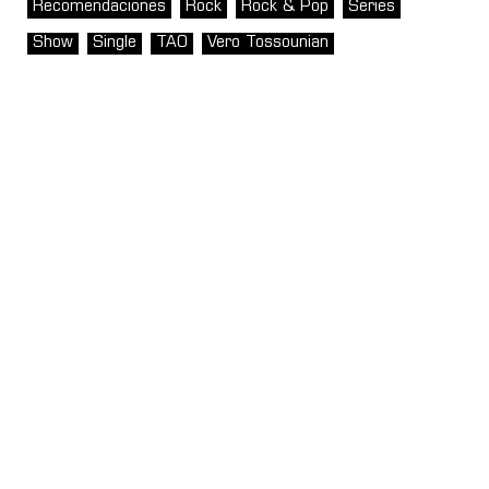
Recomendaciones
Rock
Rock & Pop
Series
Show
Single
TAO
Vero Tossounian