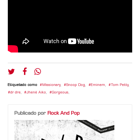
Etiquetado como
Missionary
,
Snoop Dog
,
Eminem
,
Tom Petty
,
dr dre
,
Jhené Aiko
,
Gorgeous
,
Publicado por
Rock And Pop