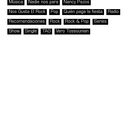
Música
Nadie nos para
Nancy Pazos
Nos Gusta El Rock
Pop
Quién paga la fiesta
Radio
Recomendaciones
Rock
Rock & Pop
Series
Show
Single
TAO
Vero Tossounian