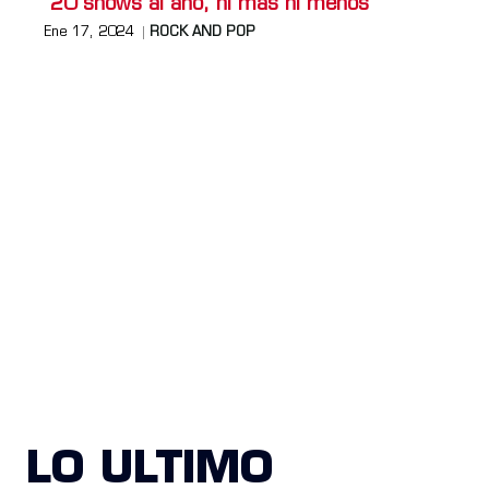
"20 shows al año, ni más ni menos"
Ene 17, 2024
ROCK AND POP
LO ULTIMO