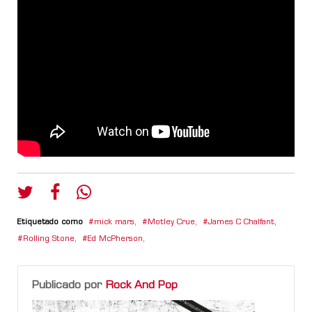
Etiquetado como
mick mars
,
Motley Crue
,
James C Chalfant
,
Rolling Stone
,
Ed McPherson
,
Publicado por
Rock And Pop