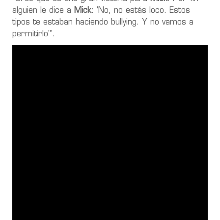
alguien le dice a
Mick
: 'No, no estás loco. Estos
tipos te estaban haciendo bullying. Y no vamos a
permitirlo'
".