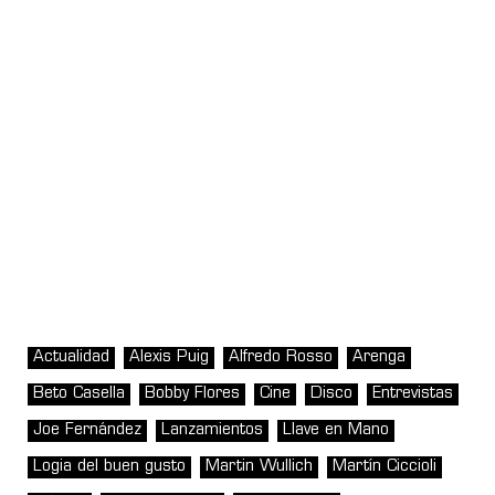
Actualidad
Alexis Puig
Alfredo Rosso
Arenga
Beto Casella
Bobby Flores
Cine
Disco
Entrevistas
Joe Fernández
Lanzamientos
Llave en Mano
Logia del buen gusto
Martin Wullich
Martín Ciccioli