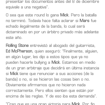
presentar los documentos antes del 8 de diciembre
equivale a una negativa".
O sea que este round lo gana
Mick
. Pero la batalla
no terminó. Todavía hace falta aclarar si
Mars
fue
echado ilegalmente de la banda, lo cual será
dictaminado en por un árbitro privado más adelante
este año.
Rolling Stone
entrevistó al abogado del guitarrista,
Ed McPherson
, quien aseguró: “Finalmente, alguien,
en algún lugar, les dijo a estos tipos que ya no
pueden hacerle bullying a
Mick
. Estamos en medio
de un gran arbitraje que decidirá en última instancia
si
Mick
tiene que renunciar a sus acciones (de la
banda) o no, si se hicieron las cosas bien o no.
Obviamente afirmamos que no hicieron nada
correctamente. Pero ellos sienten que están por
encima de las reglas. Y de eso iba esta demanda”.
"Creo que es una gran victoria para
Mick
.
Por fin