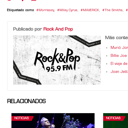
Etiquetado como
Morrissey
,
Miley Cyrus
,
MAVERICK
,
The Smiths
,
Publicado por
Rock And Pop
Más conte
Murió Jor
Billie Jo
El viaje 
Joan Jett
RELACIONADOS
NOTICIAS
NOTICIAS