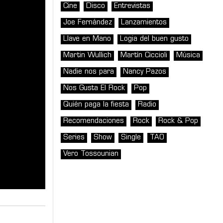
Cine
Disco
Entrevistas
Joe Fernández
Lanzamientos
Llave en Mano
Logia del buen gusto
Martin Wullich
Martín Ciccioli
Música
Nadie nos para
Nancy Pazos
Nos Gusta El Rock
Pop
Quién paga la fiesta
Radio
Recomendaciones
Rock
Rock & Pop
Series
Show
Single
TAO
Vero Tossounian