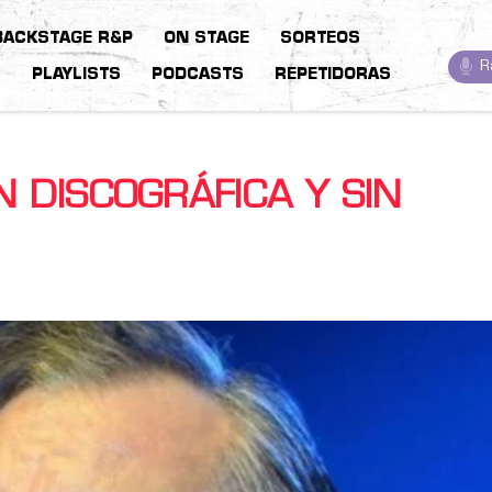
BACKSTAGE R&P
ON STAGE
SORTEOS
R
S
PLAYLISTS
PODCASTS
REPETIDORAS
 DISCOGRÁFICA Y SIN