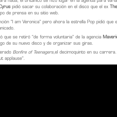
ra nada, el británico se hizo lugar en la agenda para vari
 Cyrus
pidió sacar su colaboración en el disco que el ex
The
po de prensa en su sitio web.
ión “I am Veronica” pero ahora la estrella Pop pidió que 
unicado.
ó que se retiró “de forma voluntaria” de la agencia
Maveri
rgo de su nuevo disco y de organizar sus giras.
sperado
Bonfire of Teenagers
,el decimoquinto en su carrera.
ut applause”.