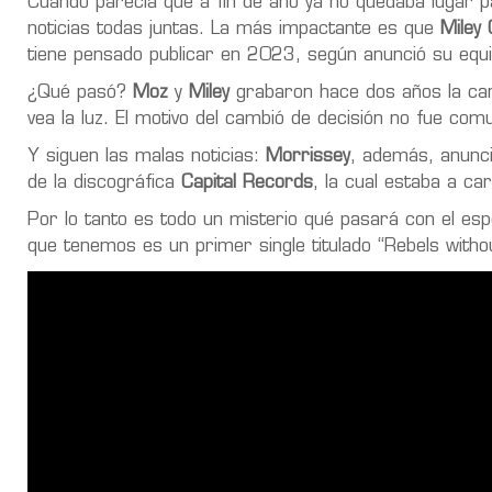
Cuando parecía que a fin de año ya no quedaba lugar pa
noticias todas juntas. La más impactante es que
Miley
tiene pensado publicar en 2023, según anunció su equi
¿Qué pasó?
Moz
y
Miley
grabaron hace dos años la canc
vea la luz. El motivo del cambió de decisión no fue com
Y siguen las malas noticias:
Morrissey
, además, anunci
de la discográfica
Capital Records
, la cual estaba a ca
Por lo tanto es todo un misterio qué pasará con el e
que tenemos es un primer single titulado “Rebels witho