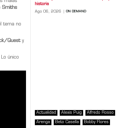
as malas
historia
 Smiths
Ago 06, 2026
ON DEMAND
el tema no
ck/Quest
y
 Lo único
Actualidad
Alexis Puig
Alfredo Rosso
Arenga
Beto Casella
Bobby Flores