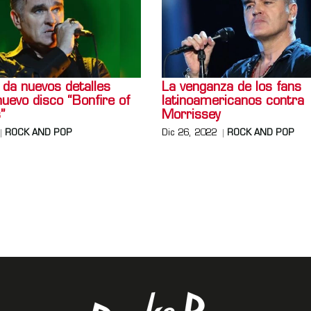
 da nuevos detalles
La venganza de los fans
uevo disco “Bonfire of
latinoamericanos contra
”
Morrissey
ROCK AND POP
Dic 26, 2022
ROCK AND POP