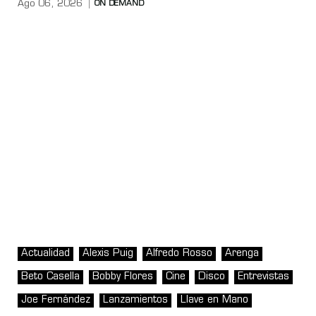
Ago 06, 2026
ON DEMAND
Actualidad
Alexis Puig
Alfredo Rosso
Arenga
Beto Casella
Bobby Flores
Cine
Disco
Entrevistas
Joe Fernández
Lanzamientos
Llave en Mano