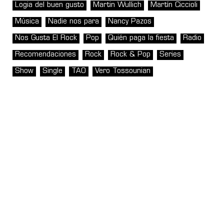
Logia del buen gusto
Martin Wullich
Martín Ciccioli
Música
Nadie nos para
Nancy Pazos
Nos Gusta El Rock
Pop
Quién paga la fiesta
Radio
Recomendaciones
Rock
Rock & Pop
Series
Show
Single
TAO
Vero Tossounian