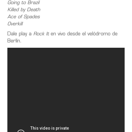
Going to Brazil
Killed by Death
Ace of Spades
Overkill
Dale play a
Rock It
en vivo desde el velódromo de
Berlín.