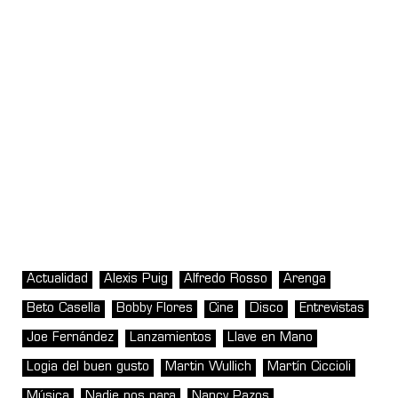
Actualidad
Alexis Puig
Alfredo Rosso
Arenga
Beto Casella
Bobby Flores
Cine
Disco
Entrevistas
Joe Fernández
Lanzamientos
Llave en Mano
Logia del buen gusto
Martin Wullich
Martín Ciccioli
Música
Nadie nos para
Nancy Pazos