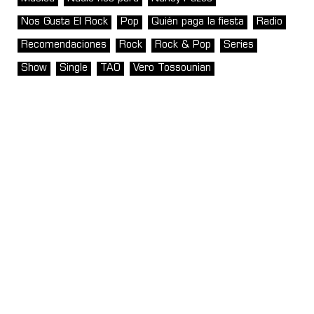
Nos Gusta El Rock
Pop
Quién paga la fiesta
Radio
Recomendaciones
Rock
Rock & Pop
Series
Show
Single
TAO
Vero Tossounian