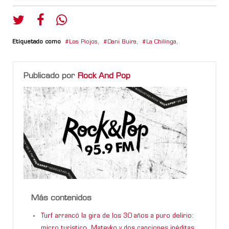
Etiquetado como
Los Piojos
,
Dani Buira
,
La Chilinga
,
Publicado por
Rock And Pop
Más contenidos
Turf arrancó la gira de los 30 años a puro delirio:
micro turístico, Mateyko y dos canciones inéditas