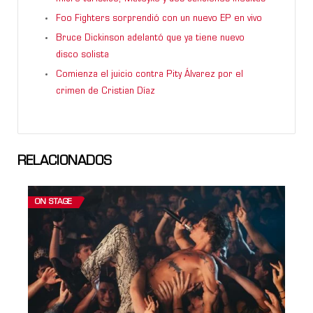
Foo Fighters sorprendió con un nuevo EP en vivo
Bruce Dickinson adelantó que ya tiene nuevo
disco solista
Comienza el juicio contra Pity Álvarez por el
crimen de Cristian Díaz
RELACIONADOS
ON STAGE