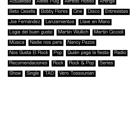
Actualidad
Alexis Puig
Alfredo Rosso
Arenga
Beto Casella
Bobby Flores
Cine
Disco
Entrevistas
Joe Fernández
Lanzamientos
Llave en Mano
Logia del buen gusto
Martin Wullich
Martín Ciccioli
Música
Nadie nos para
Nancy Pazos
Nos Gusta El Rock
Pop
Quién paga la fiesta
Radio
Recomendaciones
Rock
Rock & Pop
Series
Show
Single
TAO
Vero Tossounian