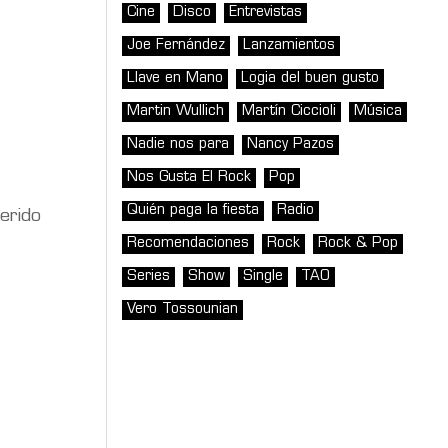
Cine
Disco
Entrevistas
Joe Fernández
Lanzamientos
Llave en Mano
Logia del buen gusto
Martin Wullich
Martín Ciccioli
Música
Nadie nos para
Nancy Pazos
Nos Gusta El Rock
Pop
Quién paga la fiesta
Radio
erido
Recomendaciones
Rock
Rock & Pop
Series
Show
Single
TAO
Vero Tossounian