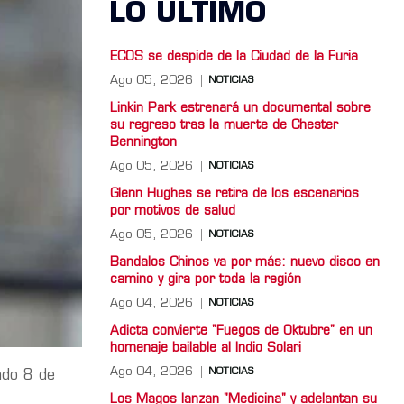
LO ULTIMO
ECOS se despide de la Ciudad de la Furia
Ago 05, 2026
NOTICIAS
Linkin Park estrenará un documental sobre
su regreso tras la muerte de Chester
Bennington
Ago 05, 2026
NOTICIAS
Glenn Hughes se retira de los escenarios
por motivos de salud
Ago 05, 2026
NOTICIAS
Bandalos Chinos va por más: nuevo disco en
camino y gira por toda la región
Ago 04, 2026
NOTICIAS
Adicta convierte "Fuegos de Oktubre" en un
homenaje bailable al Indio Solari
Ago 04, 2026
NOTICIAS
ado 8 de
Los Magos lanzan "Medicina" y adelantan su