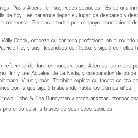
miga, Paula Alberti, en sus redes sociaeles: “Es de una in
 día de hoy. Les haremos llegar su lugar de descanso y des
o momento. Gracias a todos por el apoyo incondicional de
Willy Crook, empezó su carrera profesional en el mundo d
Patricio Rey y sus Redonditos de Ricota, y siguió con ellos 
 un referente del funk en nuestro país. Además, se movió p
mo Riff y Los Abuelos De La Nada, y colaborador de otros
lamaro, Virus y más. También explotó su faceta solista c
nos con la que siguió trabajando hasta los últimos años.
own, Echo & The Bunnymen y otros artistas internaciona
y profundo dolor a través de sus redes sociales.