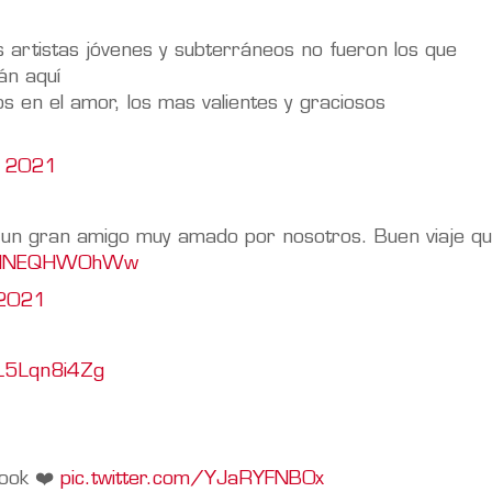
 artistas jóvenes y subterráneos no fueron los que
án aquí
os en el amor, los mas valientes y graciosos
, 2021
 un gran amigo muy amado por nosotros. Buen viaje qu
om/lNEQHW0hWw
 2021
/L5Lqn8i4Zg
rook ❤️
pic.twitter.com/YJaRYFNB0x