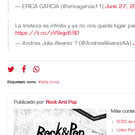
— ERICA GARCIA (@ericagarcia11)
June 27, 
La tristeza es infinita y ya no nos queda lugar p
https://t.co/zV8ejpI68D
— Andrea Julia Alvarez ? (@AndreaAlvarezAA)
Etiquetado como
Willy Crook
,
Publicado por
Rock And Pop
Más conte
ECOS se d
Linkin Pa