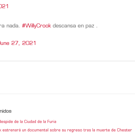
2021
ara nada.
#WillyCrook
descansa en paz .
June 27, 2021
nidos
espide de la Ciudad de la Furia
rk estrenará un documental sobre su regreso tras la muerte de Chester