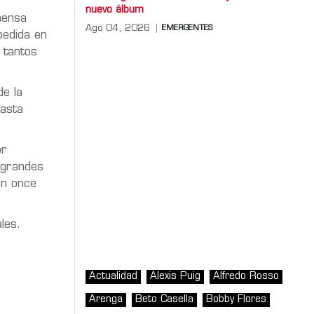
nuevo álbum
mensa
Ago 04, 2026
EMERGENTES
pedida en
 tantos
e la
hasta
or
 grandes
on once
les.
Actualidad
Alexis Puig
Alfredo Rosso
Arenga
Beto Casella
Bobby Flores