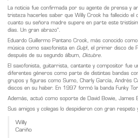
La noticia fue confirmada por su agente de prensa y a
tristeza hacerles saber que Willy Crook ha fallecido el
cuanto su señora madre supere en parte este tristísim
días. Un gran abrazo”.
Eduardo Guillermo Pantano Crook, más conocido como 
música como saxofonista en
Gulp
!, el primer disco de 
después de su segundo álbum,
Oktubre.
El saxofonista, guitarrista, cantante y compositor fue
diferentes géneros como parte de distintas bandas co
grupos y figuras como Sumo, Charly García, Andrés Ca
discos en su haber. En 1997 formó la banda Funky Tori
Además, actuó como soporte de David Bowie, James Br
Sus amigos y colegas lo despidieron con gran respeto 
Willy
Cariño