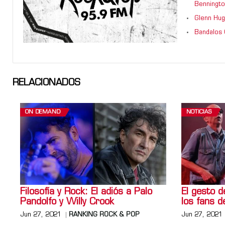
Benningto
Glenn Hug
Bandalos 
RELACIONADOS
ON DEMAND
NOTICIAS
Filosofía y Rock: El adiós a Palo
El gesto de
Pandolfo y Willy Crook
los fans 
Jun 27, 2021
RANKING ROCK & POP
Jun 27, 2021