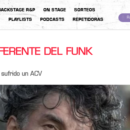
BACKSTAGE R&P
ON STAGE
SORTEOS
R
S
PLAYLISTS
PODCASTS
REPETIDORAS
FERENTE DEL FUNK
 sufrido un ACV