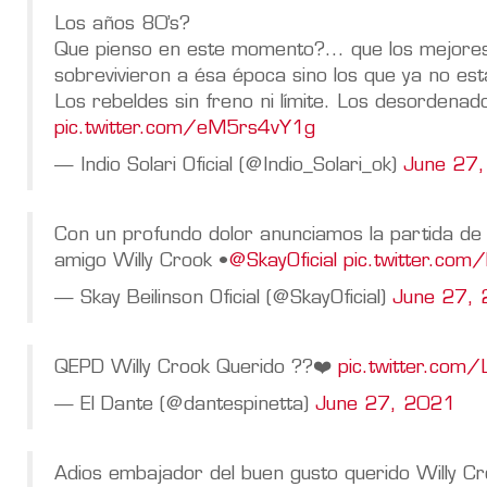
Los años 80’s?
Que pienso en este momento?... que los mejores
sobrevivieron a ésa época sino los que ya no est
Los rebeldes sin freno ni límite. Los desordenad
pic.twitter.com/eM5rs4vY1g
— Indio Solari Oficial (@Indio_Solari_ok)
June 27
Con un profundo dolor anunciamos la partida de
amigo Willy Crook •
@SkayOficial
pic.twitter.c
— Skay Beilinson Oficial (@SkayOficial)
June 27,
QEPD Willy Crook Querido ??❤️
pic.twitter.com
— El Dante (@dantespinetta)
June 27, 2021
Adios embajador del buen gusto querido Willy C