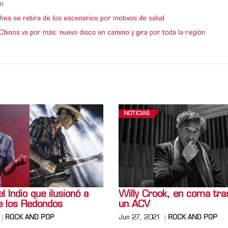
n
hes se retira de los escenarios por motivos de salud
Chinos va por más: nuevo disco en camino y gira por toda la región
NOTICIAS
l Indio que ilusionó a
Willy Crook, en coma tras
de los Redondos
un ACV
ROCK AND POP
Jun 27, 2021
ROCK AND POP