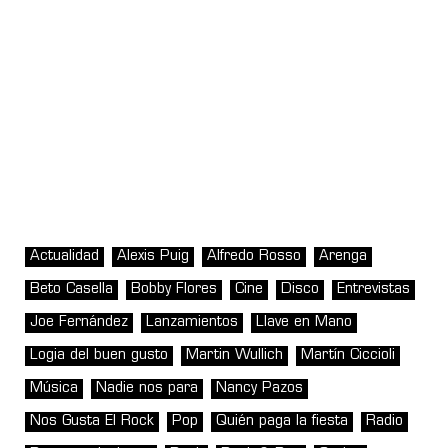
Actualidad
Alexis Puig
Alfredo Rosso
Arenga
Beto Casella
Bobby Flores
Cine
Disco
Entrevistas
Joe Fernández
Lanzamientos
Llave en Mano
Logia del buen gusto
Martin Wullich
Martín Ciccioli
Música
Nadie nos para
Nancy Pazos
Nos Gusta El Rock
Pop
Quién paga la fiesta
Radio