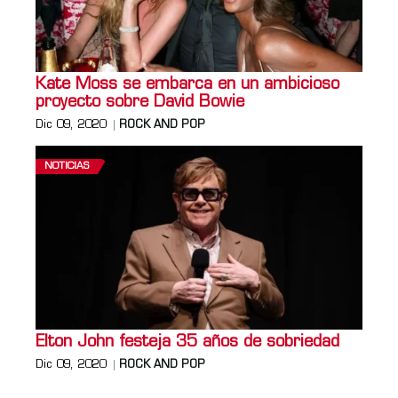
Kate Moss se embarca en un ambicioso
proyecto sobre David Bowie
Dic 09, 2020
ROCK AND POP
NOTICIAS
Elton John festeja 35 años de sobriedad
Dic 09, 2020
ROCK AND POP