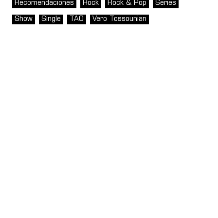
Recomendaciones
Rock
Rock & Pop
Series
Show
Single
TAO
Vero Tossounian