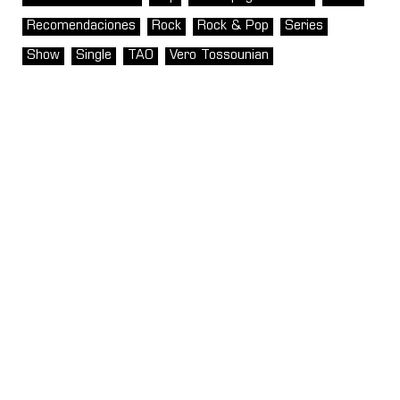
Recomendaciones
Rock
Rock & Pop
Series
Show
Single
TAO
Vero Tossounian