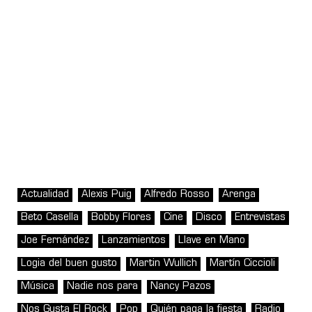
Actualidad
Alexis Puig
Alfredo Rosso
Arenga
Beto Casella
Bobby Flores
Cine
Disco
Entrevistas
Joe Fernández
Lanzamientos
Llave en Mano
Logia del buen gusto
Martin Wullich
Martín Ciccioli
Música
Nadie nos para
Nancy Pazos
Nos Gusta El Rock
Pop
Quién paga la fiesta
Radio