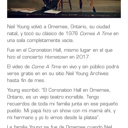
Neil Young volvió a Omemee, Ontario, su ciudad
natal, y tocó su clásico de 1978
Comes A Time
en
una sala completamente vacía.
Fue en el Coronation Hall, mismo lugar en el que
hizo el concierto
Hometown
en 2017.
El video de
Come A Time
en vivo y sin público podrá
verse gratis en en su sitio Neil Young Archives
hasta fin de mes.
Young escribió: “El Coronation Hall en Omemee,
Ontario, es un viejo teatro increíble. Tengo
recuerdos de toda mi familia junta en ese pequeño
pueblo. Mi papá hizo un show con mi mamá ahí, y
mi hermano y yo lo vimos desde la platea”.
La familia Young se fue de Omemee cuando Neil