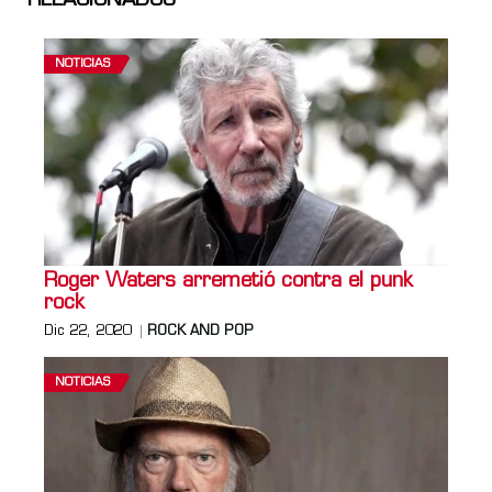
RELACIONADOS
NOTICIAS
Roger Waters arremetió contra el punk
rock
Dic 22, 2020
ROCK AND POP
NOTICIAS