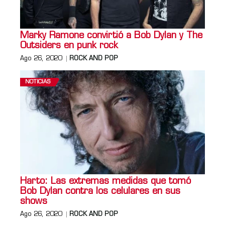
Marky Ramone convirtió a Bob Dylan y The
Outsiders en punk rock
Ago 26, 2020
ROCK AND POP
NOTICIAS
Harto: Las extremas medidas que tomó
Bob Dylan contra los celulares en sus
shows
Ago 26, 2020
ROCK AND POP