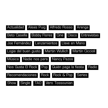
Actualidad
Alexis Puig
Alfredo Rosso
Arenga
Beto Casella
Bobby Flores
Cine
Disco
Entrevistas
Joe Fernández
Lanzamientos
Llave en Mano
Logia del buen gusto
Martin Wullich
Martín Ciccioli
Música
Nadie nos para
Nancy Pazos
Nos Gusta El Rock
Pop
Quién paga la fiesta
Radio
Recomendaciones
Rock
Rock & Pop
Series
Show
Single
TAO
Vero Tossounian