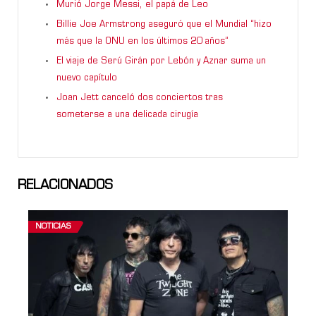
Murió Jorge Messi, el papá de Leo
Billie Joe Armstrong aseguró que el Mundial “hizo
más que la ONU en los últimos 20 años”
El viaje de Serú Girán por Lebón y Aznar suma un
nuevo capítulo
Joan Jett canceló dos conciertos tras
someterse a una delicada cirugía
RELACIONADOS
NOTICIAS