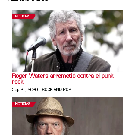
NOTICIAS
Roger Waters arremetió contra el punk
rock
Sep 21, 2020
ROCK AND POP
NOTICIAS