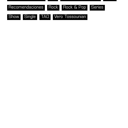
Recomendaciones
Rock
Rock & Pop
Series
Show
Single
TAO
Vero Tossounian