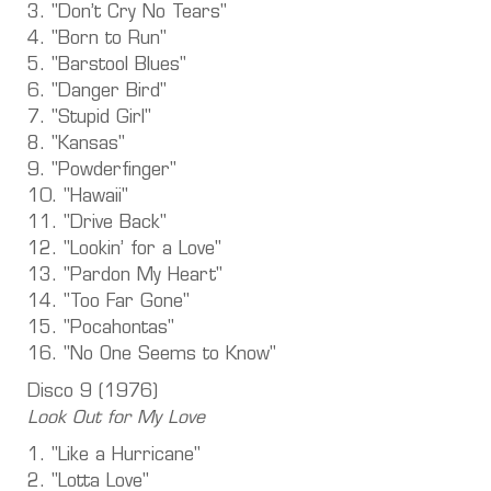
3. "Don’t Cry No Tears"
4. "Born to Run"
5. "Barstool Blues"
6. "Danger Bird"
7. "Stupid Girl"
8. "Kansas"
9. "Powderfinger"
10. "Hawaii"
11. "Drive Back"
12. "Lookin’ for a Love"
13. "Pardon My Heart"
14. "Too Far Gone"
15. "Pocahontas"
16. "No One Seems to Know"
Disco 9 (1976)
Look Out for My Love
1. "Like a Hurricane"
2. "Lotta Love"