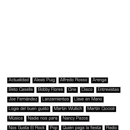
Actualidad
Alexis Puig
Alfredo Rosso
Arenga
Beto Casella
Bobby Flores
Cine
Disco
Entrevistas
Joe Fernández
Lanzamientos
Llave en Mano
Logia del buen gusto
Martin Wullich
Martín Ciccioli
Música
Nadie nos para
Nancy Pazos
Nos Gusta El Rock
Pop
Quién paga la fiesta
Radio