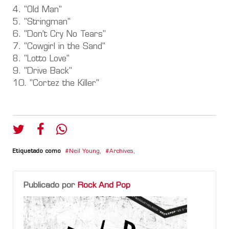
4. "Old Man"
5. "Stringman"
6. "Don’t Cry No Tears"
7. "Cowgirl in the Sand"
8. "Lotto Love"
9. "Drive Back"
10. "Cortez the Killer"
Etiquetado como
Neil Young
,
Archives
,
Publicado por
Rock And Pop