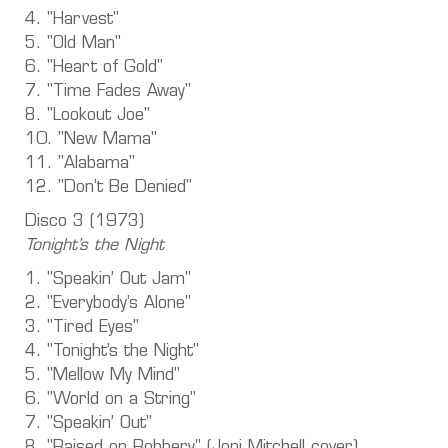
4. "Harvest"
5. "Old Man"
6. "Heart of Gold"
7. "Time Fades Away"
8. "Lookout Joe"
10. "New Mama"
11. "Alabama"
12. "Don’t Be Denied"
Disco 3 (1973)
Tonight’s the Night
1. "Speakin’ Out Jam"
2. "Everybody’s Alone"
3. "Tired Eyes"
4. "Tonight’s the Night"
5. "Mellow My Mind"
6. "World on a String"
7. "Speakin’ Out"
8. "Raised on Robbery" (Joni Mitchell cover)