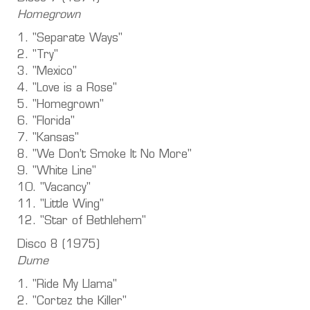
Homegrown
1. "Separate Ways"
2. "Try"
3. "Mexico"
4. "Love is a Rose"
5. "Homegrown"
6. "Florida"
7. "Kansas"
8. "We Don’t Smoke It No More"
9. "White Line"
10. "Vacancy"
11. "Little Wing"
12. "Star of Bethlehem"
Disco 8 (1975)
Dume
1. "Ride My Llama"
2. "Cortez the Killer"