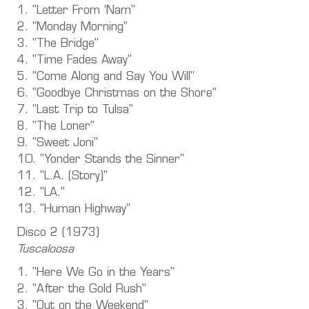
1. "Letter From ‘Nam"
2. "Monday Morning"
3. "The Bridge"
4. "Time Fades Away"
5. "Come Along and Say You Will"
6. "Goodbye Christmas on the Shore"
7. "Last Trip to Tulsa"
8. "The Loner"
9. "Sweet Joni"
10. "Yonder Stands the Sinner"
11. "L.A. (Story)"
12. "LA."
13. "Human Highway"
Disco 2 (1973)
Tuscaloosa
1. "Here We Go in the Years"
2. "After the Gold Rush"
3. "Out on the Weekend"