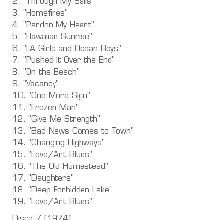
2. "Through My Sails"
3. "Homefires"
4. "Pardon My Heart"
5. "Hawaiian Sunrise"
6. "LA Girls and Ocean Boys"
7. "Pushed It Over the End"
8. "On the Beach"
9. "Vacancy"
10. "One More Sign"
11. "Frozen Man"
12. "Give Me Strength"
13. "Bad News Comes to Town"
14. "Changing Highways"
15. "Love/Art Blues"
16. "The Old Homestead"
17. "Daughters"
18. "Deep Forbidden Lake"
19. "Love/Art Blues"
Disco 7 (1974)