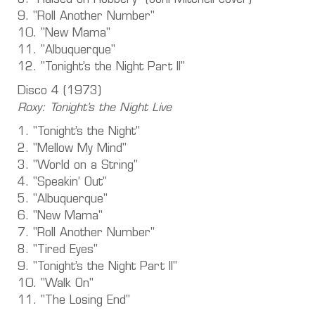
9. "Roll Another Number"
10. "New Mama"
11. "Albuquerque"
12. "Tonight’s the Night Part II"
Disco 4 (1973)
Roxy: Tonight’s the Night Live
1. "Tonight’s the Night"
2. "Mellow My Mind"
3. "World on a String"
4. "Speakin’ Out"
5. "Albuquerque"
6. "New Mama"
7. "Roll Another Number"
8. "Tired Eyes"
9. "Tonight’s the Night Part II"
10. "Walk On"
11. "The Losing End"