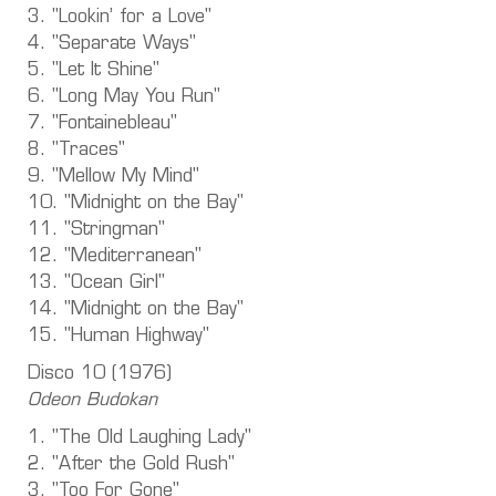
3. "Lookin’ for a Love"
4. "Separate Ways"
5. "Let It Shine"
6. "Long May You Run"
7. "Fontainebleau"
8. "Traces"
9. "Mellow My Mind"
10. "Midnight on the Bay"
11. "Stringman"
12. "Mediterranean"
13. "Ocean Girl"
14. "Midnight on the Bay"
15. "Human Highway"
Disco 10 (1976)
Odeon Budokan
1. "The Old Laughing Lady"
2. "After the Gold Rush"
3. "Too For Gone"