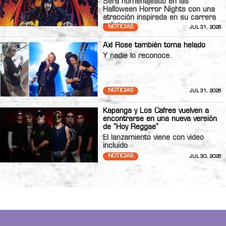
Será homenajeado en las
Halloween Horror Nights con una
atracción inspirada en su carrera
solista.
NOTICIAS
JUL 31, 2026
Axl Rose también toma helado
Y nadie lo reconoce.
NOTICIAS
JUL 31, 2026
Kapanga y Los Cafres vuelven a
encontrarse en una nueva versión
de "Hoy Reggae"
El lanzamiento viene con video
incluido
NOTICIAS
JUL 30, 2026