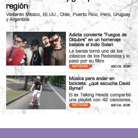
región
Visitarán México, EE.UU., Chile, Puerto Rico, Perú, Uruguay
y Argentina
Adicta convierte "Fuegos de
Oktubre" en un homenaje
bailable al Indio Solari
La banda tomó uno de los
clásicos de los Redondos y lo
pasó por su filtro
technopunk.
NOTICIAS
AGO 04, 2026
Música para andar en
bicicleta: ¿qué escucha David
Byrne?
El ex Talking Heads compartió
una playlist con 42 canciones.
NOTICIAS
AGO 04, 2026