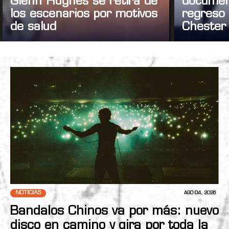
Glenn Hughes se retira de
documen
los escenarios por motivos
regreso 
de salud
Chester
NOTICIAS
AGO 04, 2026
Bandalos Chinos va por más: nuevo
disco en camino y gira por toda la