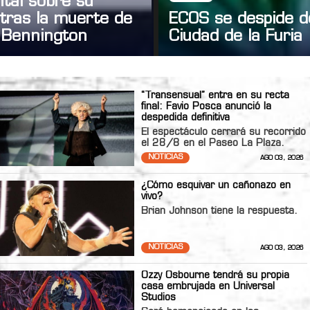
tal sobre su
tras la muerte de
ECOS se despide d
 Bennington
Ciudad de la Furia
“Transensual” entra en su recta
final: Favio Posca anunció la
despedida definitiva
El espectáculo cerrará su recorrido
el 28/8 en el Paseo La Plaza.
NOTICIAS
AGO 03, 2026
¿Cómo esquivar un cañonazo en
vivo?
Brian Johnson tiene la respuesta.
NOTICIAS
AGO 03, 2026
Ozzy Osbourne tendrá su propia
casa embrujada en Universal
Studios