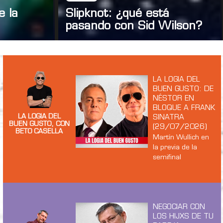
e la
Slipknot: ¿qué está
pasando con Sid Wilson?
LA LOGIA DEL
BUEN GUSTO: DE
NÉSTOR EN
BLOQUE A FRANK
LA LOGIA DEL
SINATRA
BUEN GUSTO, CON
(29/07/2026)
BETO CASELLA
Martín Wullich en
la previa de la
semifinal
NEGOCIAR CON
LOS HIJXS DE TU