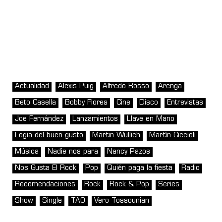
Actualidad
Alexis Puig
Alfredo Rosso
Arenga
Beto Casella
Bobby Flores
Cine
Disco
Entrevistas
Joe Fernández
Lanzamientos
Llave en Mano
Logia del buen gusto
Martin Wullich
Martín Ciccioli
Música
Nadie nos para
Nancy Pazos
Nos Gusta El Rock
Pop
Quién paga la fiesta
Radio
Recomendaciones
Rock
Rock & Pop
Series
Show
Single
TAO
Vero Tossounian