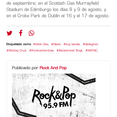
de septiembre
; en el
Scottish Gas Murrayfield
Stadium de Edimburgo los días 8 y 9 de agosto
, y
en el
Croke Park de Dublín el 16 y el 17 de agosto.
Etiquetado como
Nikki Sixx
,
Oasis
,
boy bands
,
Gallagher
,
Motley Crue
,
Rockcelebrities
,
Backstreet Boys
,
NSYNC
,
Publicado por
Rock And Pop