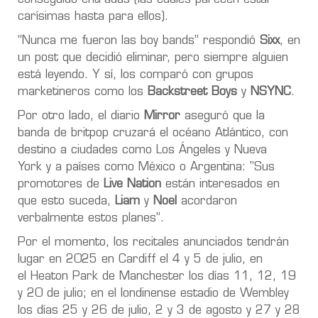
carísimas hasta para ellos).
“Nunca me fueron las boy bands” respondió
Sixx
, en
un post que decidió eliminar, pero siempre alguien
está leyendo. Y sí, los comparó con grupos
marketineros como los
Backstreet Boys
y
NSYNC
.
Por otro lado, el diario
Mirror
aseguró que la
banda de britpop cruzará el océano Atlántico, con
destino a ciudades como
Los Ángeles y Nueva
York
y a países como
México o Argentina
: "Sus
promotores de
Live Nation
están interesados en
que esto suceda,
Liam
y
Noel
acordaron
verbalmente estos planes”.
Por el momento, los recitales anunciados tendrán
lugar en 2025 en
Cardiff el 4 y 5 de julio
, en
el
Heaton Park de Manchester los días 11, 12, 19
y 20 de julio
; en el londinense estadio de
Wembley
los días 25 y 26 de julio, 2 y 3 de agosto y 27 y 28