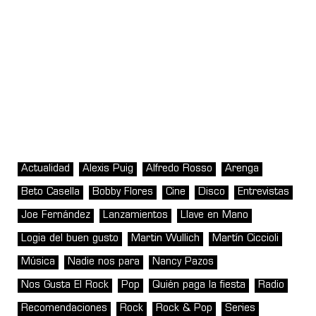
Actualidad
Alexis Puig
Alfredo Rosso
Arenga
Beto Casella
Bobby Flores
Cine
Disco
Entrevistas
Joe Fernández
Lanzamientos
Llave en Mano
Logia del buen gusto
Martin Wullich
Martín Ciccioli
Música
Nadie nos para
Nancy Pazos
Nos Gusta El Rock
Pop
Quién paga la fiesta
Radio
Recomendaciones
Rock
Rock & Pop
Series