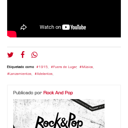
Etiquetado como
1915
,
Fuera de Lugar
,
Música
,
Lanzamientos
,
Adelantos
,
Publicado por
Rock And Pop