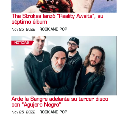
The Strokes lanzó “Reality Awaits”, su
séptimo álbum
Nov 25, 2022
ROCK AND POP
NOTICIAS
Arde la Sangre adelanta su tercer disco
con “Agujero Negro”
Nov 25, 2022
ROCK AND POP