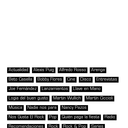
Actualidad
Alexis Puig
Alfredo Rosso
Arenga
Beto Casella
Bobby Flores
Cine
Disco
Entrevistas
Joe Fernández
Lanzamientos
Llave en Mano
Logia del buen gusto
Martin Wullich
Martín Ciccioli
Música
Nadie nos para
Nancy Pazos
Nos Gusta El Rock
Pop
Quién paga la fiesta
Radio
Recomendaciones
Rock
Rock & Pop
Series