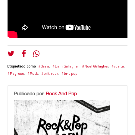
Etiquetado como
Oasis
,
Liam Gallagher
,
Noel Gallagher
,
vuelta
,
Regreso
,
Rock
,
brit rock
,
brit pop
,
Publicado por
Rock And Pop