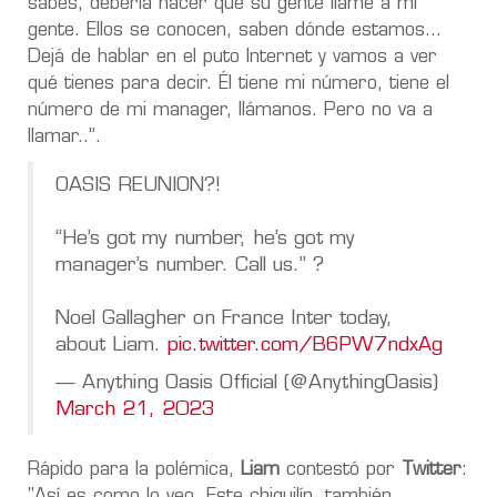
sabes, debería hacer que su gente llame a mi
gente. Ellos se conocen, saben dónde estamos...
Dejá de hablar en el puto Internet y vamos a ver
qué tienes para decir. Él tiene mi número, tiene el
número de mi manager, llámanos. Pero no va a
llamar..”.
OASIS REUNION?!
“He’s got my number, he’s got my
manager’s number. Call us.” ?
Noel Gallagher on France Inter today,
about Liam.
pic.twitter.com/B6PW7ndxAg
— Anything Oasis Official (@AnythingOasis)
March 21, 2023
Rápido para la polémica,
Liam
contestó por
Twitter
:
"Así es como lo veo. Este chiquilín, también