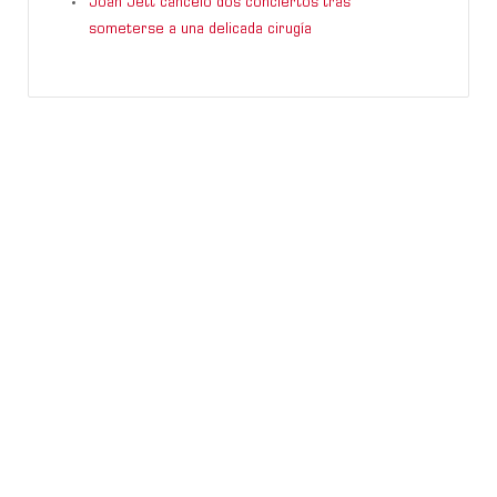
Joan Jett canceló dos conciertos tras
someterse a una delicada cirugía