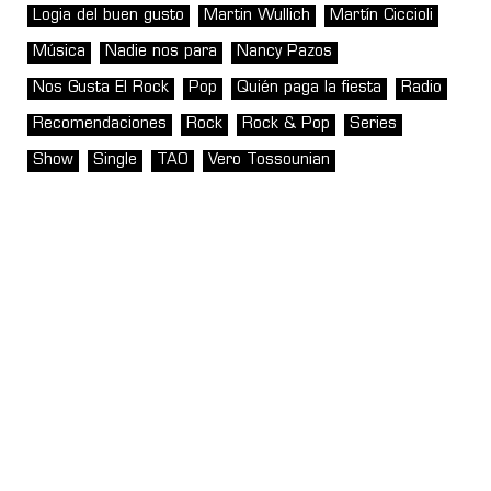
Logia del buen gusto
Martin Wullich
Martín Ciccioli
Música
Nadie nos para
Nancy Pazos
Nos Gusta El Rock
Pop
Quién paga la fiesta
Radio
Recomendaciones
Rock
Rock & Pop
Series
Show
Single
TAO
Vero Tossounian