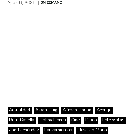
Ago 06, 2026
ON DEMAND
Actualidad
Alexis Puig
Alfredo Rosso
Arenga
Beto Casella
Bobby Flores
Cine
Disco
Entrevistas
Joe Fernández
Lanzamientos
Llave en Mano