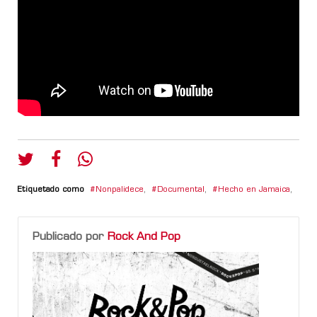
Etiquetado como
Nonpalidece
,
Documental
,
Hecho en Jamaica
,
Publicado por
Rock And Pop