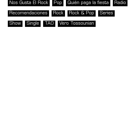
Nos Gusta El Rock
Pop
Quién paga la fiesta
Radio
Recomendaciones
Rock
Rock & Pop
Series
Show
Single
TAO
Vero Tossounian