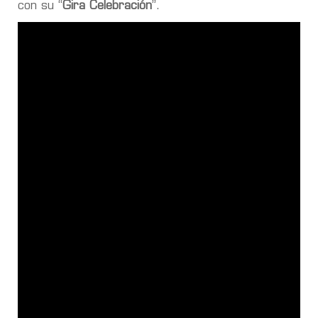
con su “
Gira Celebración
”.