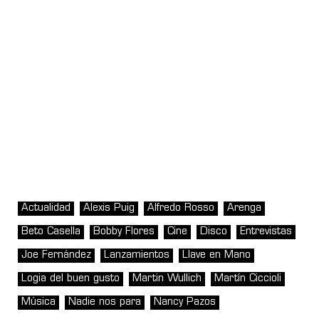
Actualidad
Alexis Puig
Alfredo Rosso
Arenga
Beto Casella
Bobby Flores
Cine
Disco
Entrevistas
Joe Fernández
Lanzamientos
Llave en Mano
Logia del buen gusto
Martin Wullich
Martín Ciccioli
Música
Nadie nos para
Nancy Pazos