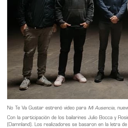
No Te Va Gustar estrenó video para
Mi Ausencia
, nuev
Con la participación de los bailarines Julio Bocca y Rosi
(Damnland). Los realizadores se basaron en la letra de 