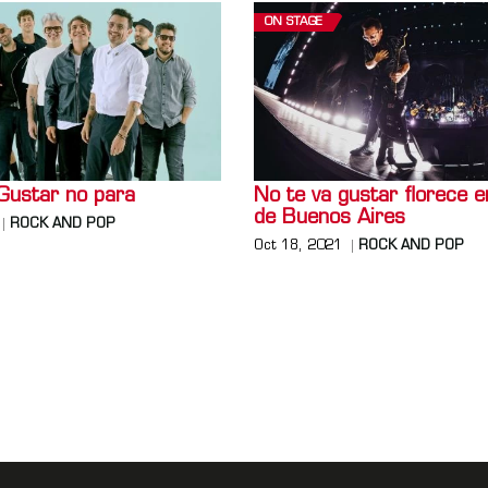
ON STAGE
Gustar no para
No te va gustar florece e
de Buenos Aires
ROCK AND POP
Oct 18, 2021
ROCK AND POP