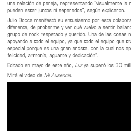
una relación de pareja, representando "visualmente la 
pueden estar juntos ni separados", según explicaron.
Julio Bocca manifestó su entusiasmo por esta colaborac
diferente, de probarme y ver qué vuelvo a sentir baila
grupo de rock respetado y querido. Una de las cosas más
apoyando a todo el equipo, ya que todo el equipo que t
especial porque es una gran artista, con la cual nos a
felicidad, armonía, aguante y dedicación”.
Editado en mayo de este año,
Luz
ya superó los 30 mill
Mirá el video de
Mi Ausencia
.