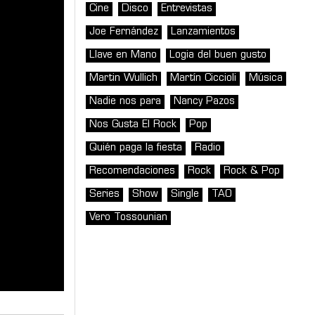
Cine
Disco
Entrevistas
Joe Fernández
Lanzamientos
Llave en Mano
Logia del buen gusto
Martin Wullich
Martín Ciccioli
Música
Nadie nos para
Nancy Pazos
Nos Gusta El Rock
Pop
Quién paga la fiesta
Radio
Recomendaciones
Rock
Rock & Pop
Series
Show
Single
TAO
Vero Tossounian