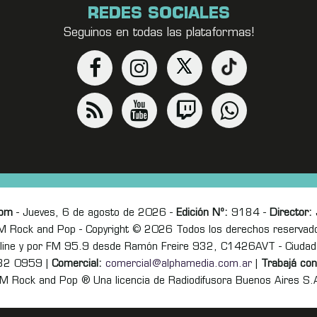
REDES SOCIALES
Seguinos en todas las plataformas!
com
- Jueves, 6 de agosto de 2026 -
Edición Nº:
9184 -
Director:
J
M Rock and Pop - Copyright © 2026 Todos los derechos reservad
online y por FM 95.9 desde Ramón Freire 932, C1426AVT - Ciudad
82 0959 |
Comercial:
comercial@alphamedia.com.ar
|
Trabajá con
M Rock and Pop ® Una licencia de Radiodifusora Buenos Aires S.