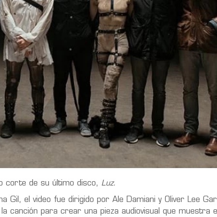
o corte de su último disco,
Luz
.
na Gil, el video fue dirigido por Ale Damiani y Oliver Lee Ga
la canción para crear una pieza audiovisual que muestra el