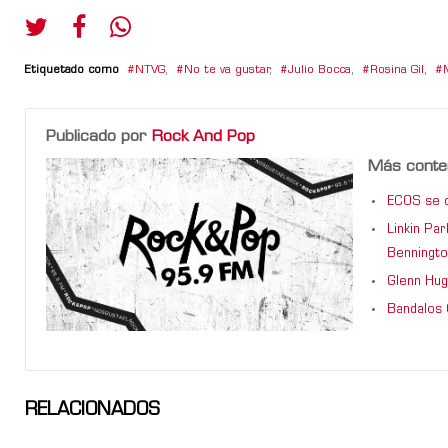
Etiquetado como
NTVG
,
No te va gustar
,
Julio Bocca
,
Rosina Gil
,
Publicado por
Rock And Pop
Más conte
ECOS se d
Linkin Pa
Benningto
Glenn Hug
Bandalos 
RELACIONADOS