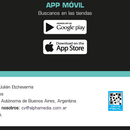
APP MÓVIL
Buscanos en las tiendas
ulián Etchevarria
os
 Autónoma de Buenos Aires, Argentina.
 nosotros:
cv@alphamedia.com.ar
A.