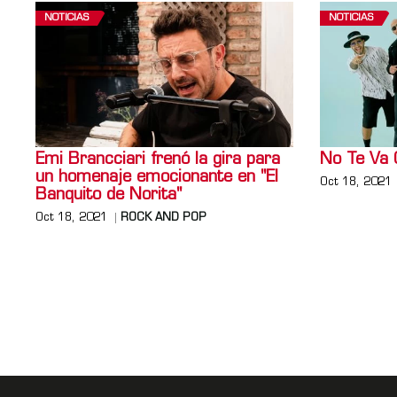
NOTICIAS
NOTICIAS
Emi Brancciari frenó la gira para
No Te Va 
un homenaje emocionante en "El
Oct 18, 2021
Banquito de Norita"
Oct 18, 2021
ROCK AND POP