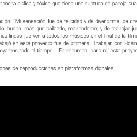
manera cíclica y tóxica que tiene una ruptura de pareja cu
ión: “Mi sensación fue de felicidad y de divertirme, de cr
ndo, bueno, más que bailando, moviéndome; y de trabajar ju
 lindas fue ver a todos los músicos en el final de la film
rabajó en este proyecto fue de primera. Trabajar con Rosi
poyamos todo el tiempo... En resumen, para mí este proyect
ones de reproducciones en plataformas digitales.