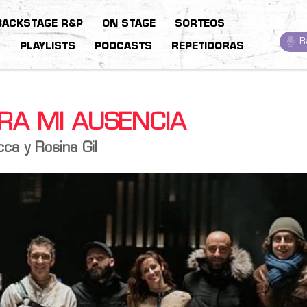
BACKSTAGE R&P
ON STAGE
SORTEOS
R
S
PLAYLISTS
PODCASTS
REPETIDORAS
RA MI AUSENCIA
cca y Rosina Gil