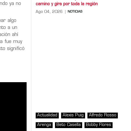
ando ya no
camino y gira por toda la región
Ago 04, 2026
NOTICIAS
ear algo
nto a un
ación ahí
na fue muy
o significó
Actualidad
Alexis Puig
Alfredo Rosso
Arenga
Beto Casella
Bobby Flores