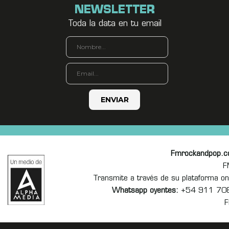
NEWSLETTER
Toda la data en tu email
Fmrockandpop.
F
Transmite a través de su plataforma 
Whatsapp oyentes:
+54 911 70
F