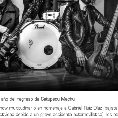
 año del regreso de
Catupecu Machu
.
how multitudinario en homenaje a
Gabriel Ruiz Díaz
(bajista
tividad debido a un grave accidente automovilístico), los o