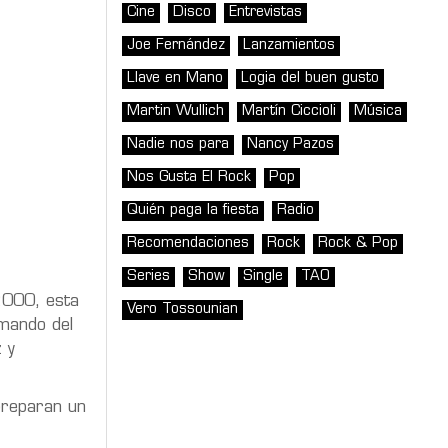
Cine
Disco
Entrevistas
Joe Fernández
Lanzamientos
Llave en Mano
Logia del buen gusto
Martin Wullich
Martín Ciccioli
Música
Nadie nos para
Nancy Pazos
Nos Gusta El Rock
Pop
Quién paga la fiesta
Radio
Recomendaciones
Rock
Rock & Pop
Series
Show
Single
TAO
 2000, esta
Vero Tossounian
mando del
 y
preparan un