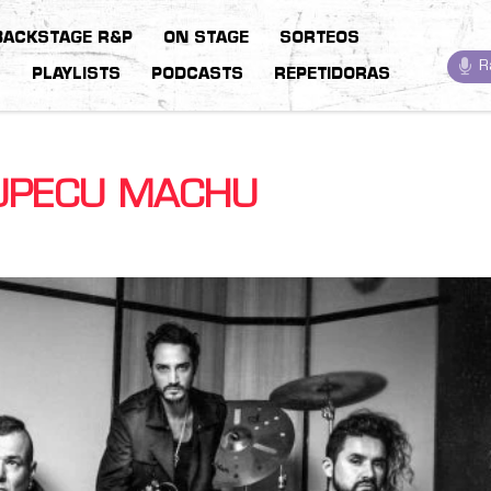
BACKSTAGE R&P
ON STAGE
SORTEOS
R
S
PLAYLISTS
PODCASTS
REPETIDORAS
TUPECU MACHU