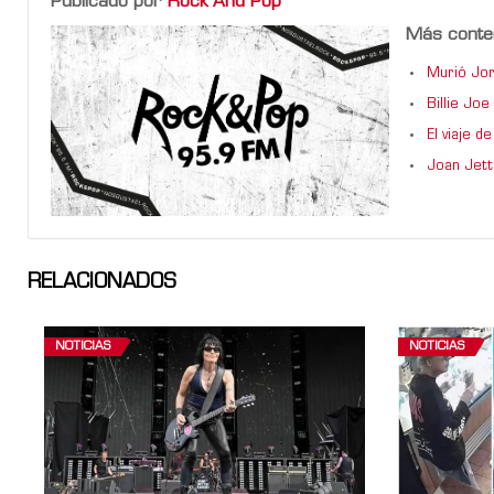
Publicado por
Rock And Pop
Más conte
Murió Jor
Billie Jo
El viaje 
Joan Jett
RELACIONADOS
NOTICIAS
NOTICIAS