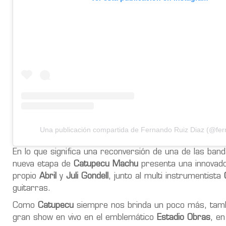
Una publicación compartida de Fernando Ruiz Diaz (@ferr
En lo que significa una reconversión de una de las ban
nueva etapa de
Catupecu Machu
presenta una innovado
propio
Abril
y
Juli Gondell
, junto al multi instrumentista
guitarras.
Como
Catupecu
siempre nos brinda un poco más, tamb
gran show en vivo en el emblemático
Estadio Obras
, en