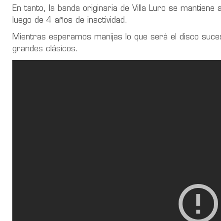
En tanto, la banda originaria de Villa Luro se mantien
luego de 4 años de inactividad.
Mientras esperamos manijas lo que será el disco suc
grandes clásicos.