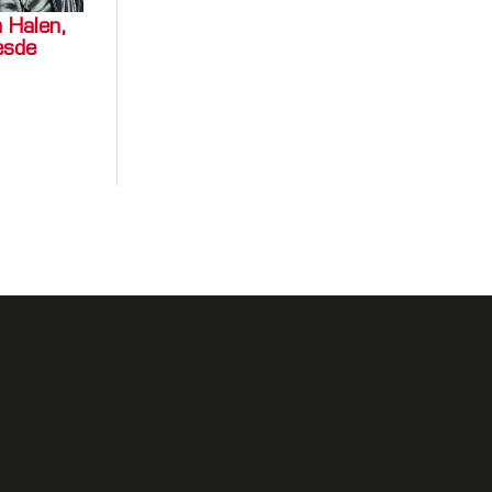
n Halen,
esde