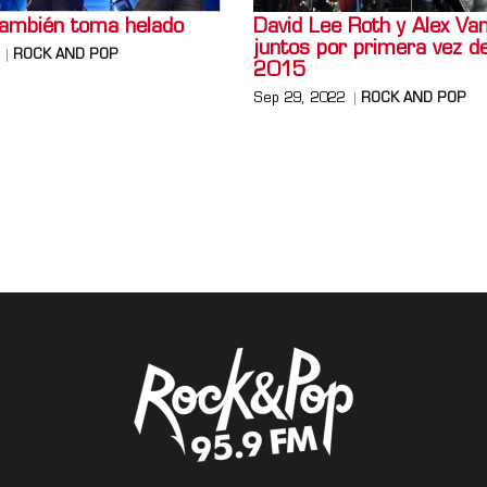
también toma helado
David Lee Roth y Alex Va
juntos por primera vez d
ROCK AND POP
2015
Sep 29, 2022
ROCK AND POP