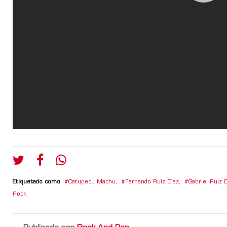
Etiquetado como
Catupecu Machu
,
Fernando Ruiz Díaz
,
Gabriel Ruiz 
Rock
,