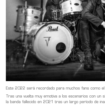
Este 2022 será recordado para muchos fans como el
Tras una vuelta muy emotiva a los escenarios con un s
la banda fallecido en 2021 tras un largo período de inac