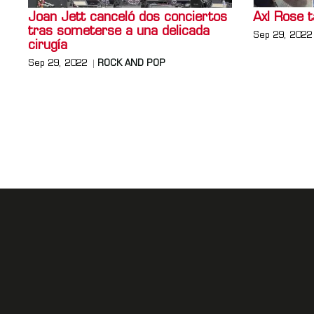
Joan Jett canceló dos conciertos
Axl Rose 
tras someterse a una delicada
Sep 29, 2022
cirugía
Sep 29, 2022
ROCK AND POP