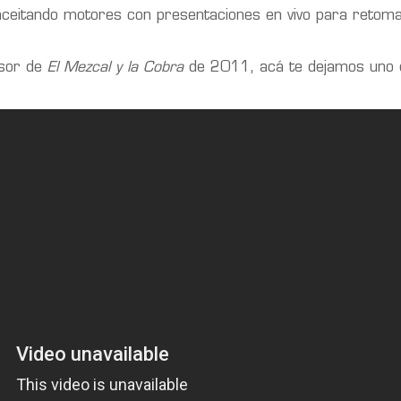
e aceitando motores con presentaciones en vivo para retom
esor de
El Mezcal y la Cobra
de 2011, acá te dejamos uno 