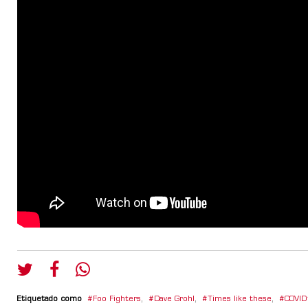
Etiquetado como
Foo Fighters
,
Dave Grohl
,
Times like these
,
COVI