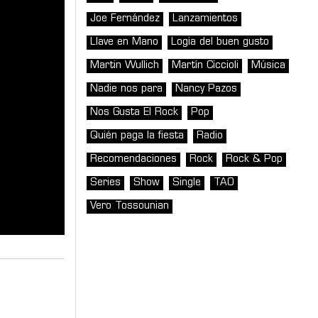
Joe Fernández
Lanzamientos
Llave en Mano
Logia del buen gusto
Martin Wullich
Martín Ciccioli
Música
Nadie nos para
Nancy Pazos
Nos Gusta El Rock
Pop
Quién paga la fiesta
Radio
Recomendaciones
Rock
Rock & Pop
Series
Show
Single
TAO
Vero Tossounian