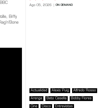
s BBC
Ago 05, 2026
ON DEMAND
le, Biffy
 Rag’n’Bone
Actualidad
Alexis Puig
Alfredo Rosso
Arenga
Beto Casella
Bobby Flores
Cine
Disco
Entrevistas