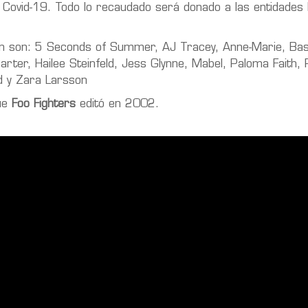
el Covid-19. Todo lo recaudado será donado a las entidade
n son: 5 Seconds of Summer, AJ Tracey, Anne-Marie, Bastil
arter, Hailee Steinfeld, Jess Glynne, Mabel, Paloma Faith,
d y Zara Larsson
ue
Foo Fighters
editó en 2002.