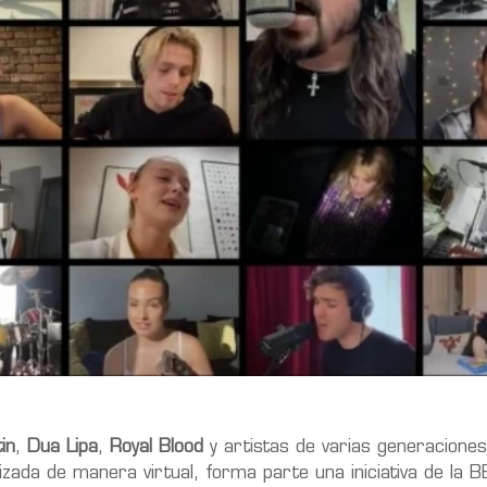
in
,
Dua Lipa
,
Royal Blood
y artistas de varias generacione
lizada de manera virtual, forma parte una iniciativa de la 