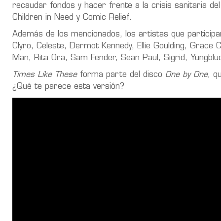
recaudar fondos y hacer frente a la crisis sanitaria d
Children in Need y Comic Relief.
Además de los mencionados, los artistas que participa
Clyro, Celeste, Dermot Kennedy, Ellie Goulding, Grace C
Man, Rita Ora, Sam Fender, Sean Paul, Sigrid, Yungblu
Times Like These
forma parte del disco
One by One
, q
¿Qué te parece esta versión?