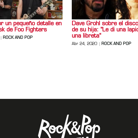
r un pequeño detalle en
Dave Grohl sobre el disc
sk de Foo Fighters
de su hija: "Le di una lapi
una libreta"
ROCK AND POP
Abr 24, 2020
ROCK AND POP