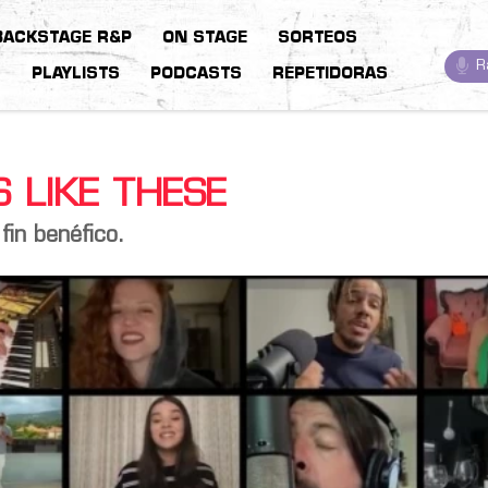
BACKSTAGE R&P
ON STAGE
SORTEOS
R
S
PLAYLISTS
PODCASTS
REPETIDORAS
 LIKE THESE
fin benéfico.