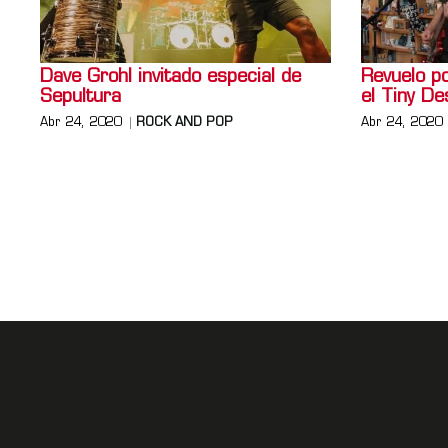
Dave Grohl invitado especial de
Revuelo po
Sepultura
el Tiny De
Abr 24, 2020
ROCK AND POP
Abr 24, 2020