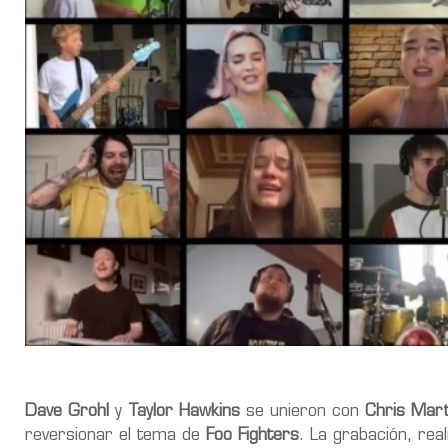
Dave Grohl
y
Taylor Hawkins
se unieron con
Chris Mart
reversionar el tema de
Foo Fighters
. La grabación, rea