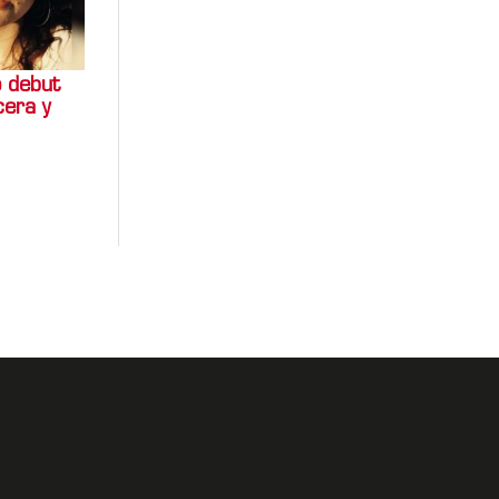
o debut
cera y