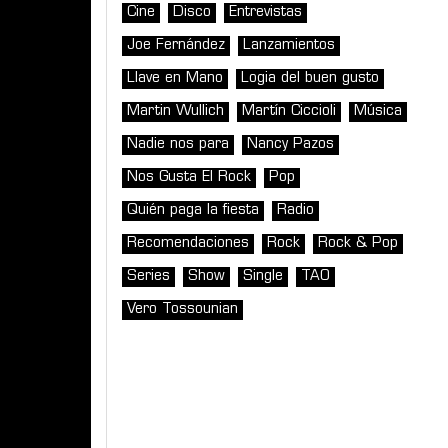
Cine
Disco
Entrevistas
Joe Fernández
Lanzamientos
Llave en Mano
Logia del buen gusto
Martin Wullich
Martín Ciccioli
Música
Nadie nos para
Nancy Pazos
Nos Gusta El Rock
Pop
Quién paga la fiesta
Radio
Recomendaciones
Rock
Rock & Pop
Series
Show
Single
TAO
Vero Tossounian