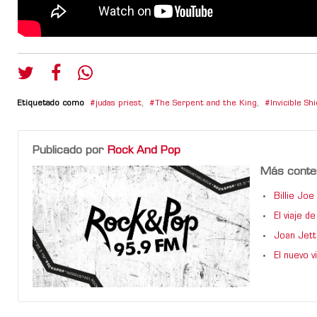
Etiquetado como
judas priest
,
The Serpent and the King
,
Invicible Shi
Publicado por
Rock And Pop
Más conte
Billie Jo
El viaje 
Joan Jett
El nuevo 