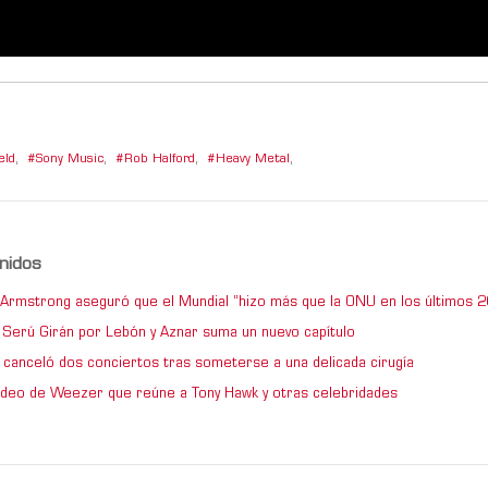
eld
,
Sony Music
,
Rob Halford
,
Heavy Metal
,
nidos
e Armstrong aseguró que el Mundial “hizo más que la ONU en los últimos 2
de Serú Girán por Lebón y Aznar suma un nuevo capítulo
 canceló dos conciertos tras someterse a una delicada cirugía
video de Weezer que reúne a Tony Hawk y otras celebridades