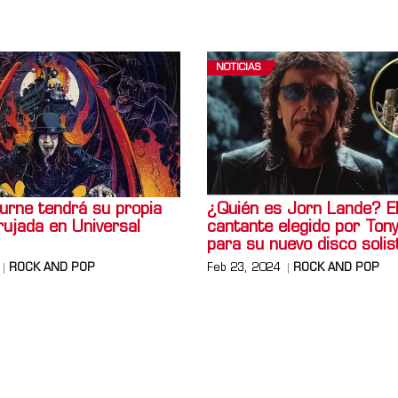
NOTICIAS
urne tendrá su propia
¿Quién es Jorn Lande? E
ujada en Universal
cantante elegido por Ton
para su nuevo disco solis
ROCK AND POP
Feb 23, 2024
ROCK AND POP