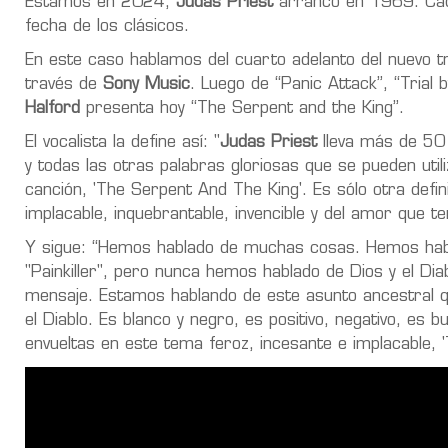
Estamos en 2024,
Judas Priest
arrancó en 1969. Cada
fecha de los clásicos.
En este caso hablamos del cuarto adelanto del nuevo tr
través de
Sony Music
. Luego de “Panic Attack”, “Trial
Halford
presenta hoy “The Serpent and the King”.
El vocalista la define así: "
Judas Priest
lleva más de 50 a
y todas las otras palabras gloriosas que se pueden uti
canción, 'The Serpent And The King'. Es sólo otra defin
implacable, inquebrantable, invencible y del amor que 
Y sigue: “Hemos hablado de muchas cosas. Hemos habl
"Painkiller", pero nunca hemos hablado de Dios y el Diab
mensaje. Estamos hablando de este asunto ancestral q
el Diablo. Es blanco y negro, es positivo, negativo, es
envueltas en este tema feroz, incesante e implacable, 