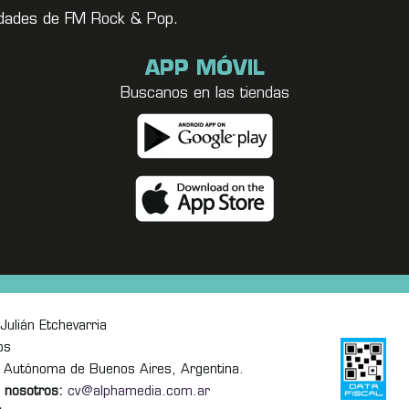
vedades de FM Rock & Pop.
APP MÓVIL
Buscanos en las tiendas
Julián Etchevarria
os
 Autónoma de Buenos Aires, Argentina.
 nosotros:
cv@alphamedia.com.ar