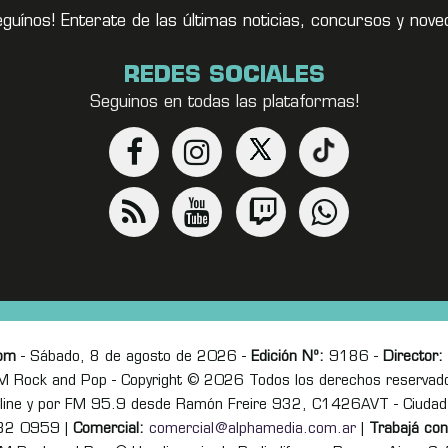
eguínos! Enterate de las últimas noticias, concursos y no
REDES SOCIALES
Seguinos en todas las plataformas!
om
- Sábado, 8 de agosto de 2026 -
Edición Nº:
9186 -
Director:
M Rock and Pop - Copyright © 2026 Todos los derechos reservad
online y por FM 95.9 desde Ramón Freire 932, C1426AVT - Ciudad
82 0959 |
Comercial:
comercial@alphamedia.com.ar
|
Trabajá con