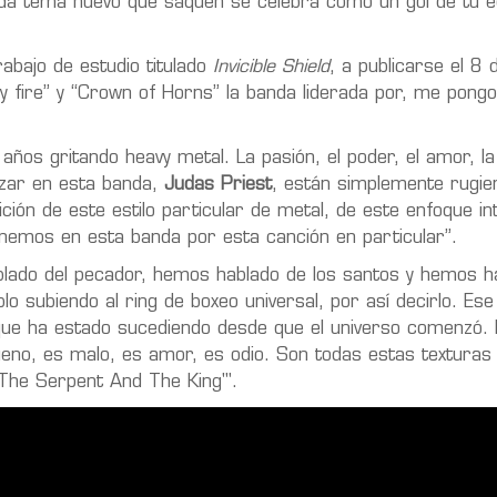
 tema nuevo que saquen se celebra como un gol de tu eq
abajo de estudio titulado
Invicible Shield
, a publicarse el 8
 by fire” y “Crown of Horns” la banda liderada por, me pong
ños gritando heavy metal. La pasión, el poder, el amor, la
lizar en esta banda,
Judas Priest
, están simplemente rugie
ición de este estilo particular de metal, de este enfoque in
tenemos en esta banda por esta canción en particular”.
ado del pecador, hemos hablado de los santos y hemos ha
lo subiendo al ring de boxeo universal, por así decirlo. Ese
ue ha estado sucediendo desde que el universo comenzó. 
 bueno, es malo, es amor, es odio. Son todas estas texturas
'The Serpent And The King'".