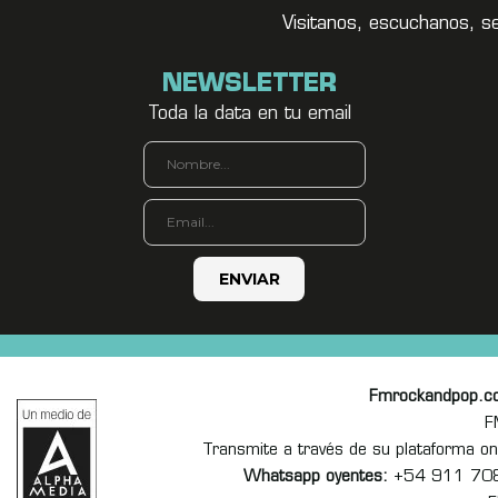
Visitanos, escuchanos, s
NEWSLETTER
Toda la data en tu email
Fmrockandpop.c
F
Transmite a través de su plataforma 
Whatsapp oyentes:
+54 911 70