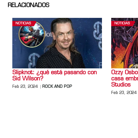
RELACIONADOS
NOTICIAS
NOTICIAS
Slipknot: ¿qué está pasando con
Ozzy Osbo
Sid Wilson?
casa embr
Studios
Feb 23, 2024
ROCK AND POP
Feb 23, 2024