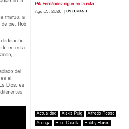
uipo en la
Piti Fernández sigue en la ruta
Ago 05, 2026
ON DEMAND
 de marzo, a
o de pie,
Rob
 dedicación
ndo en esta
tenso,
blado del
 es el
Es Dios, es
 diferentes
Actualidad
Alexis Puig
Alfredo Rosso
Arenga
Beto Casella
Bobby Flores