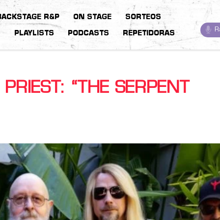
BACKSTAGE R&P
ON STAGE
SORTEOS
R
S
PLAYLISTS
PODCASTS
REPETIDORAS
 PRIEST: “THE SERPENT