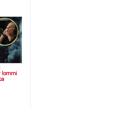
l
y Iommi
ta