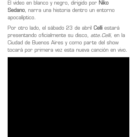
El video en blanco y negro, dirigido por
Niko
Sedano
, narra una historia dentro un entorno
apocalíptico.
Por otro lado, el sábado 23 de abril
Celli
estará
presentando oficialmente su disco,
atte.Celli,
en la
Ciudad de Buenos Aires y como parte del show
tocará por primera vez esta nueva canción en vivo.