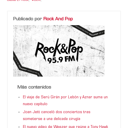
Gusta El Rock
,
Celli
,
Publicado por
Rock And Pop
Más contenidos
El viaje de Serú Girán por Lebón y Aznar suma un
nuevo capítulo
Joan Jett canceló dos conciertos tras
someterse a una delicada cirugía
El nuevo video de Weezer que reúne a Tony Hawk