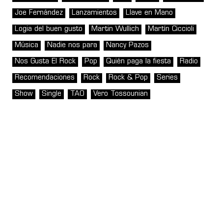
Joe Fernández
Lanzamientos
Llave en Mano
Logia del buen gusto
Martin Wullich
Martín Ciccioli
Música
Nadie nos para
Nancy Pazos
Nos Gusta El Rock
Pop
Quién paga la fiesta
Radio
Recomendaciones
Rock
Rock & Pop
Series
Show
Single
TAO
Vero Tossounian