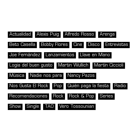
Actualidad
Alexis Puig
Alfredo Rosso
Arenga
Beto Casella
Bobby Flores
Cine
Disco
Entrevistas
Joe Fernández
Lanzamientos
Llave en Mano
Logia del buen gusto
Martin Wullich
Martín Ciccioli
Música
Nadie nos para
Nancy Pazos
Nos Gusta El Rock
Pop
Quién paga la fiesta
Radio
Recomendaciones
Rock
Rock & Pop
Series
Show
Single
TAO
Vero Tossounian