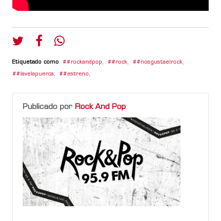
Etiquetado como
#rockandpop
,
#rock
,
#nosgustaelrock
,
#lavelapuerca
,
#estreno
,
Publicado por
Rock And Pop