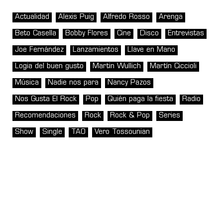
Actualidad
Alexis Puig
Alfredo Rosso
Arenga
Beto Casella
Bobby Flores
Cine
Disco
Entrevistas
Joe Fernández
Lanzamientos
Llave en Mano
Logia del buen gusto
Martin Wullich
Martín Ciccioli
Música
Nadie nos para
Nancy Pazos
Nos Gusta El Rock
Pop
Quién paga la fiesta
Radio
Recomendaciones
Rock
Rock & Pop
Series
Show
Single
TAO
Vero Tossounian