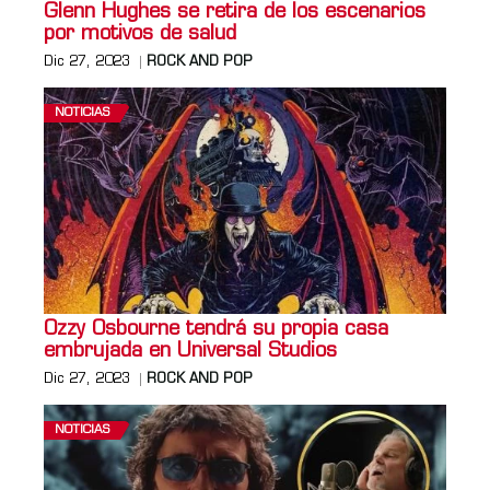
Glenn Hughes se retira de los escenarios
por motivos de salud
Dic 27, 2023
ROCK AND POP
NOTICIAS
Ozzy Osbourne tendrá su propia casa
embrujada en Universal Studios
Dic 27, 2023
ROCK AND POP
NOTICIAS