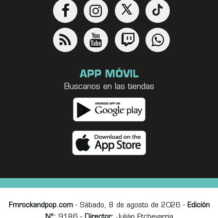
APP MÓVIL
Buscanos en las tiendas
Fmrockandpop.com
- Sábado, 8 de agosto de 2026 -
Edición
Nº:
9186 -
Director:
Julián Etchevarria