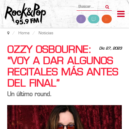
Home
Noticias
OZZY OSBOURNE:
Dic 27, 2023
“VOY A DAR ALGUNOS
RECITALES MÁS ANTES
DEL FINAL”
Un último round.