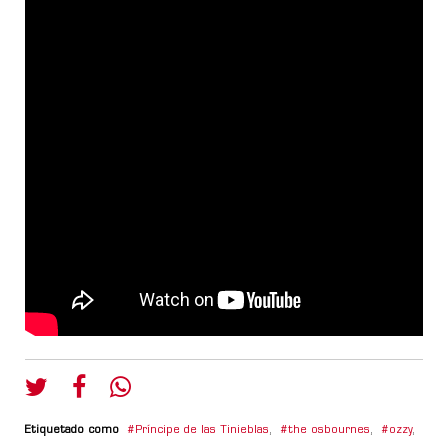
Etiquetado como
Príncipe de las Tinieblas
,
the osbournes
,
ozzy
,