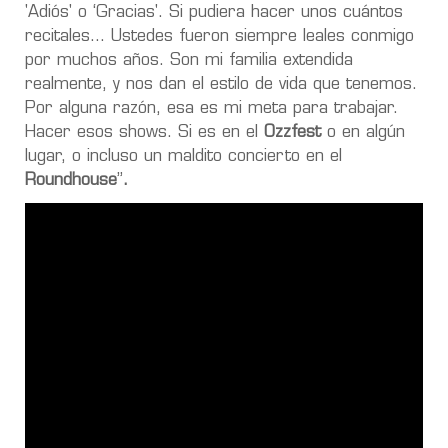
'Adiós' o ‘Gracias'. Si pudiera hacer unos cuántos
recitales... Ustedes fueron siempre leales conmigo
por muchos años.
Son mi familia extendida
realmente, y nos dan el estilo de vida que tenemos.
Por alguna razón, esa es mi meta para trabajar.
Hacer esos shows. Si es en el
Ozzfest
o en algún
lugar, o incluso un maldito concierto en el
Roundhouse
”
.