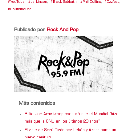
YouTube
,
parkinson
,
Black Sabbath
,
Phil Collins
,
Ozzfest
,
Roundhouse
,
Publicado por
Rock And Pop
Más contenidos
Billie Joe Armstrong aseguró que el Mundial “hizo
más que la ONU en los últimos 20 años”
El viaje de Serú Girán por Lebón y Aznar suma un
nuevo capítulo