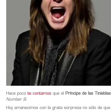
Hace poco
te contamos
que el
Príncipe de las Tinieblas
Number 9
.
Hoy amanecimos con la grata sorpresa no sólo de qu