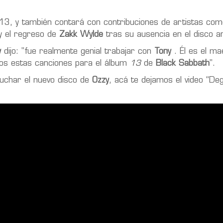
3, y también contará con contribuciones de artistas com
 el regreso de
Zakk Wylde
tras su ausencia en el disco an
y
dijo: "fue realmente genial trabajar con
Tony
. Él es el ma
amos estas canciones para el álbum
13
de
Black Sabbath
".
uchar el nuevo disco de
Ozzy
, acá te dejamos el video “De