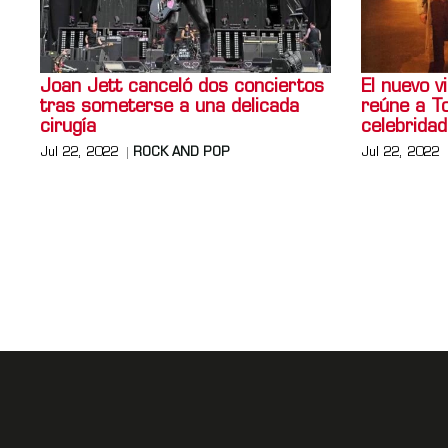
Joan Jett canceló dos conciertos
El nuevo 
tras someterse a una delicada
reúne a T
cirugía
celebrida
Jul 22, 2022
ROCK AND POP
Jul 22, 2022