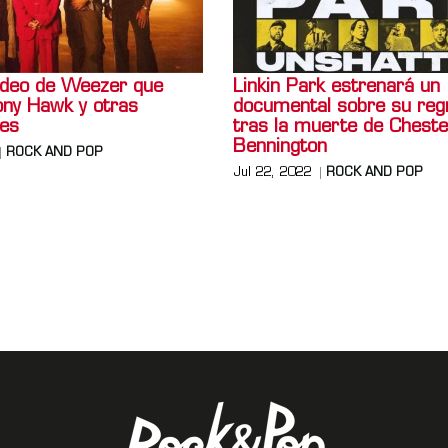
video de Weezer que
Linkin Park estrenará un
ony Hawk y otras
documental sobre su reg
des
tras la muerte de Cheste
Bennington
ROCK AND POP
Jul 22, 2022
ROCK AND POP