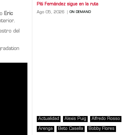
Piti Fernández sigue en la ruta
Ago 05, 2026
ON DEMAND
o
Eric
terior.
estro del
gradation
Actualidad
Alexis Puig
Alfredo Rosso
Arenga
Beto Casella
Bobby Flores