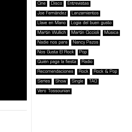
Cine
Disco
Entrevistas
Joe Fernández
Lanzamientos
Llave en Mano
Logia del buen gusto
Martin Wullich
Martín Ciccioli
Música
Nadie nos para
Nancy Pazos
Nos Gusta El Rock
Pop
Quién paga la fiesta
Radio
Recomendaciones
Rock
Rock & Pop
Series
Show
Single
TAO
Vero Tossounian