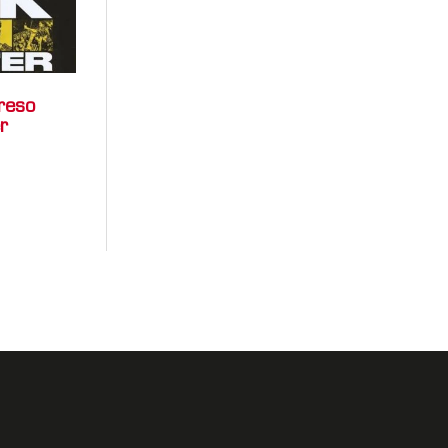
reso
r