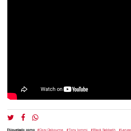
Etiquetado como
Ozzy Osbourne
,
Tony Iommi
,
Black Sabbath
,
Lanza