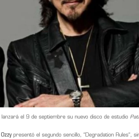
lanzará el 9 de septiembre su nuevo disco de estudio
Pat
e
Ozzy
presentó el segundo sencillo, “Degradation Rules”, si