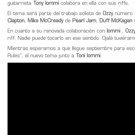
guitarrista
Tony Iommi
colabora en ella con sus riffs.
El tema será parte del trabajo solista de
Ozzy
número 1
Clapton
,
Mike McCready
de
Pearl Jam
,
Duff McKagan
y
En cuanto a su renovada colaboración con
Iommi
,
Ozz
riff. Nadie puede tocarlo en ese sentido. Ojalá tuviér
Mientras esperamos a que llegue septiembre para esc
Rules”, el nuevo tema junto a
Toni Iommi
.