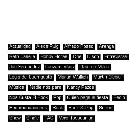
Actualidad
Alexis Puig
Alfredo Rosso
Arenga
Beto Casella
Bobby Flores
Cine
Disco
Entrevistas
Joe Fernández
Lanzamientos
Llave en Mano
Logia del buen gusto
Martin Wullich
Martín Ciccioli
Música
Nadie nos para
Nancy Pazos
Nos Gusta El Rock
Pop
Quién paga la fiesta
Radio
Recomendaciones
Rock
Rock & Pop
Series
Show
Single
TAO
Vero Tossounian