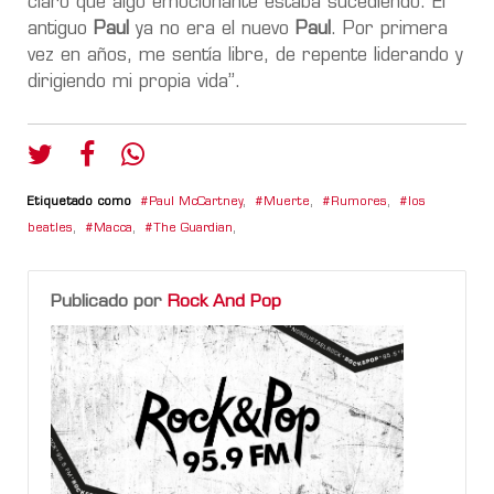
claro que algo emocionante estaba sucediendo. El
antiguo
Paul
ya no era el nuevo
Paul
. Por primera
vez en años, me sentía libre, de repente liderando y
dirigiendo mi propia vida”.
Etiquetado como
Paul McCartney
,
Muerte
,
Rumores
,
los
beatles
,
Macca
,
The Guardian
,
Publicado por
Rock And Pop