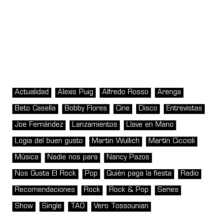
Actualidad
Alexis Puig
Alfredo Rosso
Arenga
Beto Casella
Bobby Flores
Cine
Disco
Entrevistas
Joe Fernández
Lanzamientos
Llave en Mano
Logia del buen gusto
Martin Wullich
Martín Ciccioli
Música
Nadie nos para
Nancy Pazos
Nos Gusta El Rock
Pop
Quién paga la fiesta
Radio
Recomendaciones
Rock
Rock & Pop
Series
Show
Single
TAO
Vero Tossounian