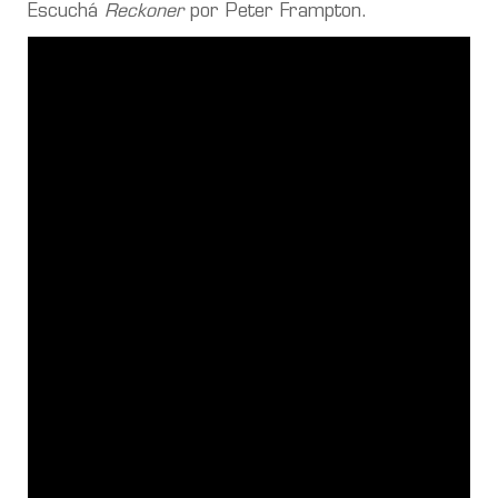
Escuchá
Reckoner
por Peter Frampton.