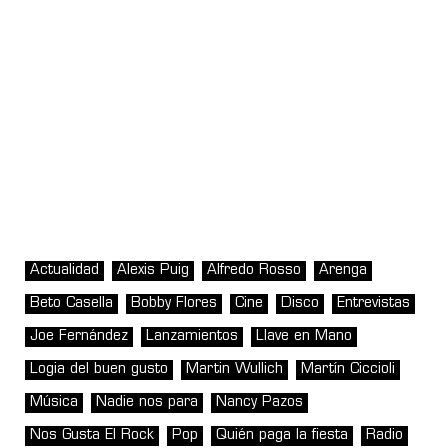
Actualidad
Alexis Puig
Alfredo Rosso
Arenga
Beto Casella
Bobby Flores
Cine
Disco
Entrevistas
Joe Fernández
Lanzamientos
Llave en Mano
Logia del buen gusto
Martin Wullich
Martín Ciccioli
Música
Nadie nos para
Nancy Pazos
Nos Gusta El Rock
Pop
Quién paga la fiesta
Radio