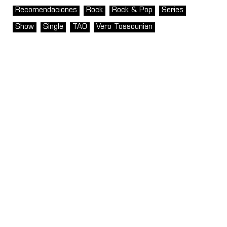
Recomendaciones
Rock
Rock & Pop
Series
Show
Single
TAO
Vero Tossounian