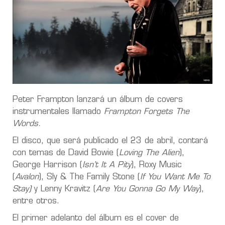
Peter Frampton lanzará un álbum de covers
instrumentales llamado
Frampton Forgets The
Words.
El disco, que será publicado el 23 de abril, contará
con temas de David Bowie (
Loving The Alien
),
George Harrison (
Isn’t It A Pity
), Roxy Music
(
Avalon
), Sly & The Family Stone (
If You Want Me To
Stay)
y Lenny Kravitz (
Are You Gonna Go My Way
),
entre otros.
El primer adelanto del álbum es el cover de