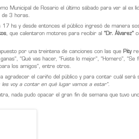
 Municipal de Rosario el último sábado para ver al ex lí
i de 3 horas.
s 17 hs y desde entonces el público ingresó de manera sos
tos
, que calentaron motores para recibir al
“Dr. Álvarez”
co
mpuesto por una treintena de canciones con las que
Pity
re
ganas”, “Qué vas hacer, “Fuiste lo mejor”, “Homero”, “Se fu
para los amigos”, entre otros.
ara agradecer el cariño del público y para contar cuál será
les voy a contar en qué lugar vamos a estar”.
ntra, nada pudo opacar el gran fin de semana que tuvo uno