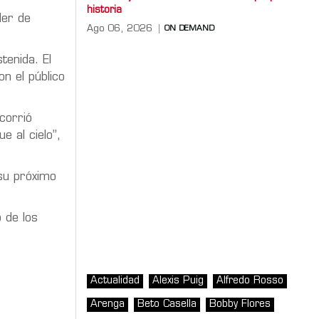
historia
der de
Ago 06, 2026
ON DEMAND
tenida. El
n el público
corrió
e al cielo”,
 su próximo
 de los
Actualidad
Alexis Puig
Alfredo Rosso
Arenga
Beto Casella
Bobby Flores