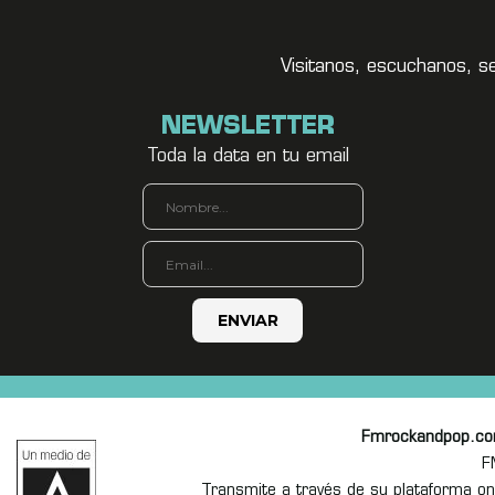
Visitanos, escuchanos, s
NEWSLETTER
Toda la data en tu email
Fmrockandpop.c
F
Transmite a través de su plataforma 