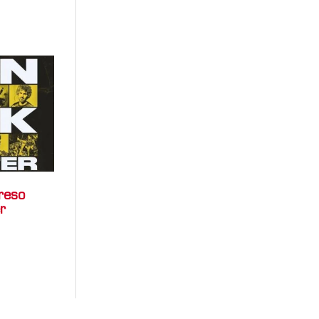
reso
r