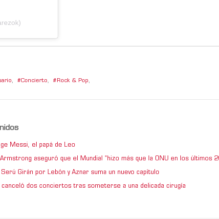
arezok)
ario
,
Concierto
,
Rock & Pop
,
nidos
ge Messi, el papá de Leo
e Armstrong aseguró que el Mundial “hizo más que la ONU en los últimos 2
de Serú Girán por Lebón y Aznar suma un nuevo capítulo
 canceló dos conciertos tras someterse a una delicada cirugía