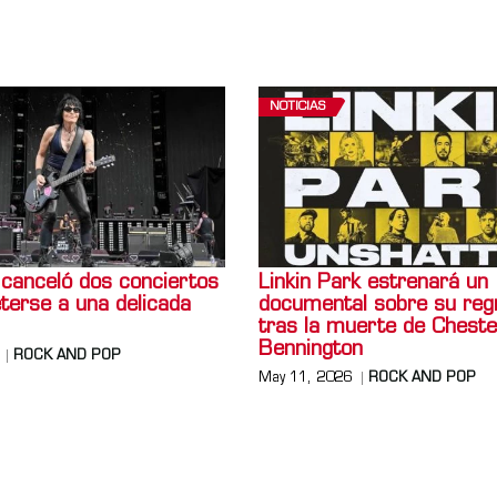
NOTICIAS
 canceló dos conciertos
Linkin Park estrenará un
terse a una delicada
documental sobre su reg
tras la muerte de Cheste
Bennington
ROCK AND POP
May 11, 2026
ROCK AND POP