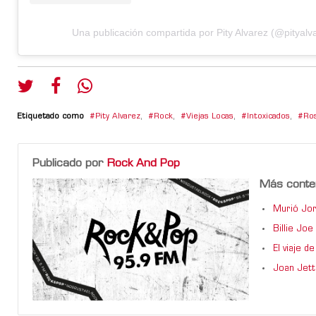
Una publicación compartida por Pity Alvarez (@pityalv
Etiquetado como
Pity Alvarez
,
Rock
,
Viejas Locas
,
Intoxicados
,
Ros
Publicado por
Rock And Pop
Más conte
Murió Jor
Billie Jo
El viaje 
Joan Jett