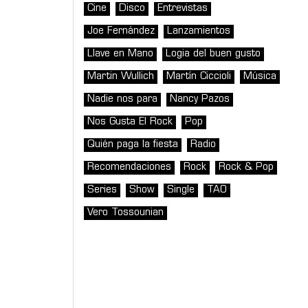
Cine
Disco
Entrevistas
Joe Fernández
Lanzamientos
Llave en Mano
Logia del buen gusto
Martin Wullich
Martín Ciccioli
Música
Nadie nos para
Nancy Pazos
Nos Gusta El Rock
Pop
Quién paga la fiesta
Radio
Recomendaciones
Rock
Rock & Pop
Series
Show
Single
TAO
Vero Tossounian