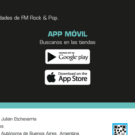
vedades de FM Rock & Pop.
APP MÓVIL
Buscanos en las tiendas
Julián Etchevarria
os
 Autónoma de Buenos Aires, Argentina.