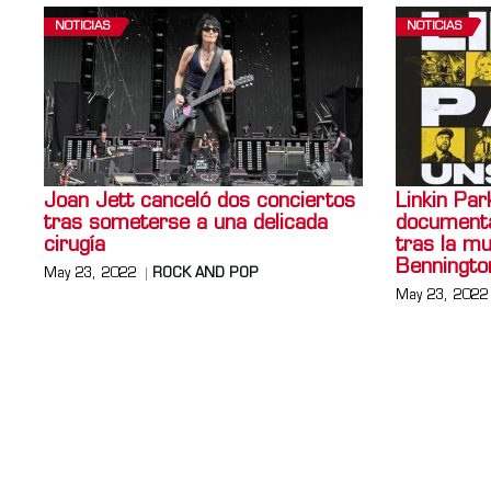
NOTICIAS
NOTICIAS
Joan Jett canceló dos conciertos
Linkin Par
tras someterse a una delicada
documenta
cirugía
tras la m
Benningto
May 23, 2022
ROCK AND POP
May 23, 2022