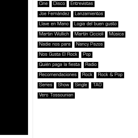
Cine
Disco
Entrevistas
Joe Fernández
Lanzamientos
Llave en Mano
Logia del buen gusto
Martin Wullich
Martín Ciccioli
Música
Nadie nos para
Nancy Pazos
Nos Gusta El Rock
Pop
Quién paga la fiesta
Radio
Recomendaciones
Rock
Rock & Pop
Series
Show
Single
TAO
Vero Tossounian