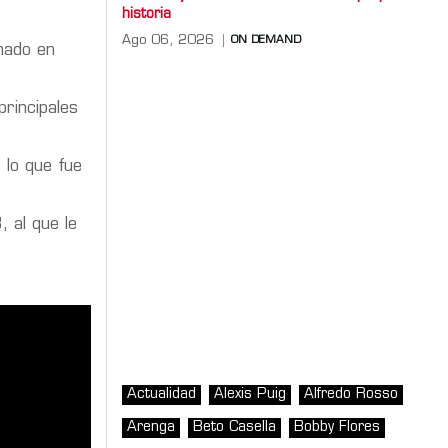
historia
Ago 06, 2026
ON DEMAND
rmado en
rincipales
r lo que fue
 al que le
Actualidad
Alexis Puig
Alfredo Rosso
Arenga
Beto Casella
Bobby Flores