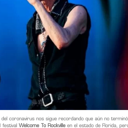
 del coronavirus nos sigue recordando que aún no terminó
 festival
Welcome To Rockville
en el estado de Florida, per