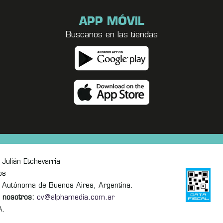
APP MÓVIL
Buscanos en las tiendas
Julián Etchevarria
os
 Autónoma de Buenos Aires, Argentina.
 nosotros:
cv@alphamedia.com.ar
A.