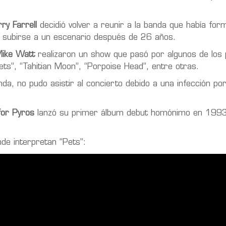
ry Farrell
decidió volver a reunir a la banda que había fo
a subirse a un escenario después de 26 años.
ike Watt
realizaron un show que pasó por algunos de los p
ts”, “Tahitian Moon”, “Porpoise Head”, entre otras.
anda, no pudo asistir al concierto debido a una infección po
for Pyros
lanzó su primer álbum debut homónimo en 1993,
nde interpretan “Pets”: