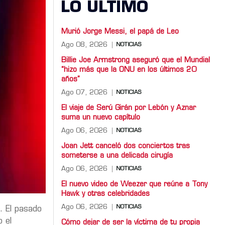
LO ULTIMO
Murió Jorge Messi, el papá de Leo
Ago 08, 2026
NOTICIAS
Billie Joe Armstrong aseguró que el Mundial
“hizo más que la ONU en los últimos 20
años”
Ago 07, 2026
NOTICIAS
El viaje de Serú Girán por Lebón y Aznar
suma un nuevo capítulo
Ago 06, 2026
NOTICIAS
Joan Jett canceló dos conciertos tras
someterse a una delicada cirugía
Ago 06, 2026
NOTICIAS
El nuevo video de Weezer que reúne a Tony
Hawk y otras celebridades
Ago 06, 2026
NOTICIAS
. El pasado
o el
Cómo dejar de ser la víctima de tu propia