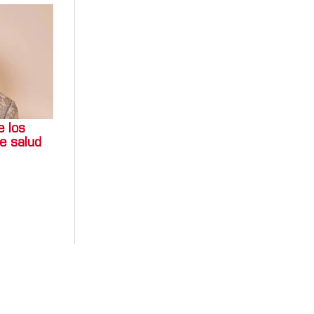
e los
e salud