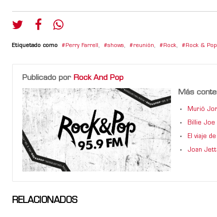
Etiquetado como
Perry Farrell
,
shows
,
reunión
,
Rock
,
Rock & Pop
Publicado por
Rock And Pop
Más conte
Murió Jor
Billie Jo
El viaje 
Joan Jett
RELACIONADOS