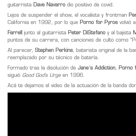
guitarrista
Dave Navarro
dio positivo de covid.
Lejos de suspender el show, el vocalista y frontman
Per
California en 1992, por lo que
Porno for Pyros
volvió 
Farrell
junto al guitarrista
Peter DiStefano
y al bajista
M
puntos de su carrera, con canciones de culto como “Pe
Al parecer,
Stephen Perkins
, baterista original de la b
reemplazado por su técnico de batería.
Formado tras la disolución de
Jane´s Addiction
,
Porno 
siguió
Good God’s Urge
en 1996.
Acá te dejamos el video de la actuación de la banda do