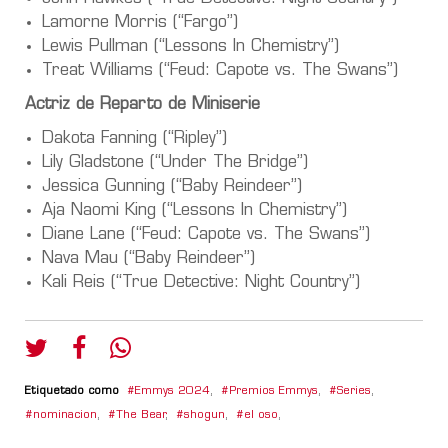
Lamorne Morris (“Fargo”)
Lewis Pullman (“Lessons In Chemistry”)
Treat Williams (“Feud: Capote vs. The Swans”)
Actriz de Reparto de Miniserie
Dakota Fanning (“Ripley”)
Lily Gladstone (“Under The Bridge”)
Jessica Gunning (“Baby Reindeer”)
Aja Naomi King (“Lessons In Chemistry”)
Diane Lane (“Feud: Capote vs. The Swans”)
Nava Mau (“Baby Reindeer”)
Kali Reis (“True Detective: Night Country”)
Etiquetado como
Emmys 2024
,
Premios Emmys
,
Series
,
nominacion
,
The Bear
,
shogun
,
el oso
,