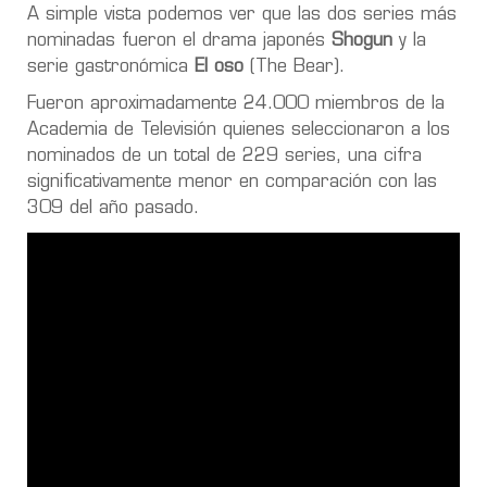
A simple vista podemos ver que las dos series más
nominadas fueron el drama japonés
Shogun
y la
serie gastronómica
El oso
(The Bear).
Fueron aproximadamente 24.000 miembros de la
Academia de Televisión quienes seleccionaron a los
nominados de un total de 229 series, una cifra
significativamente menor en comparación con las
309 del año pasado.