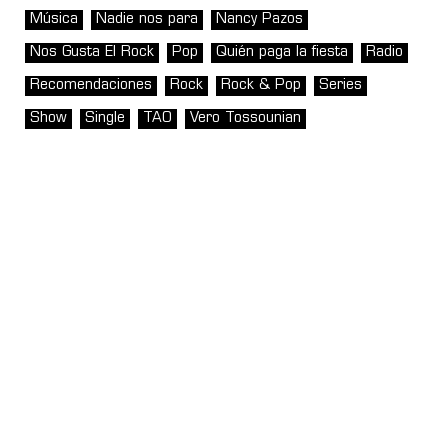
Música
Nadie nos para
Nancy Pazos
Nos Gusta El Rock
Pop
Quién paga la fiesta
Radio
Recomendaciones
Rock
Rock & Pop
Series
Show
Single
TAO
Vero Tossounian