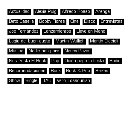
Actualidad
Alexis Puig
Alfredo Rosso
Arenga
Beto Casella
Bobby Flores
Cine
Disco
Entrevistas
Joe Fernández
Lanzamientos
Llave en Mano
Logia del buen gusto
Martin Wullich
Martín Ciccioli
Música
Nadie nos para
Nancy Pazos
Nos Gusta El Rock
Pop
Quién paga la fiesta
Radio
Recomendaciones
Rock
Rock & Pop
Series
Show
Single
TAO
Vero Tossounian