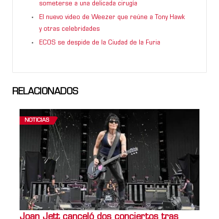
someterse a una delicada cirugía
El nuevo video de Weezer que reúne a Tony Hawk
y otras celebridades
ECOS se despide de la Ciudad de la Furia
RELACIONADOS
NOTICIAS
Joan Jett canceló dos conciertos tras