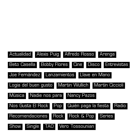
Actualidad
Alexis Puig
Alfredo Rosso
Arenga
Beto Casella
Bobby Flores
Cine
Disco
Entrevistas
Joe Fernández
Lanzamientos
Llave en Mano
Logia del buen gusto
Martin Wullich
Martín Ciccioli
Música
Nadie nos para
Nancy Pazos
Nos Gusta El Rock
Pop
Quién paga la fiesta
Radio
Recomendaciones
Rock
Rock & Pop
Series
Show
Single
TAO
Vero Tossounian