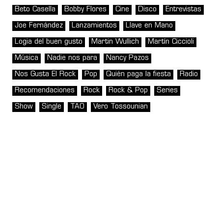
Beto Casella
Bobby Flores
Cine
Disco
Entrevistas
Joe Fernández
Lanzamientos
Llave en Mano
Logia del buen gusto
Martin Wullich
Martín Ciccioli
Música
Nadie nos para
Nancy Pazos
Nos Gusta El Rock
Pop
Quién paga la fiesta
Radio
Recomendaciones
Rock
Rock & Pop
Series
Show
Single
TAO
Vero Tossounian