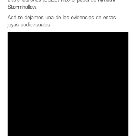
entre ladrones
(2022) hizo el papel de
Kimathi
Stormhollow
.
Acá te dejamos una de las evidencias de estas
joyas audiovisuales: