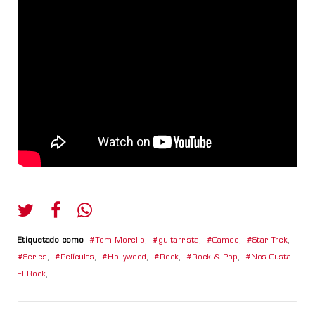
Etiquetado como
Tom Morello
,
guitarrista
,
Cameo
,
Star Trek
,
Series
,
Películas
,
Hollywood
,
Rock
,
Rock & Pop
,
Nos Gusta
El Rock
,