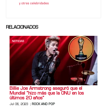
y otras celebridades
RELACIONADOS
NOTICIAS
Billie Joe Armstrong aseguró que el
Mundial “hizo más que la ONU en los
últimos 20 años”
Jul 06, 2023
ROCK AND POP