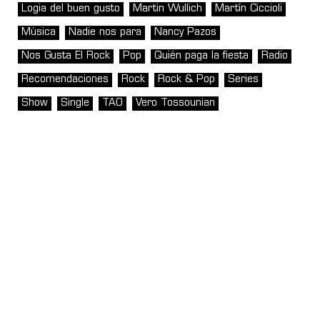
Logia del buen gusto
Martin Wullich
Martín Ciccioli
Música
Nadie nos para
Nancy Pazos
Nos Gusta El Rock
Pop
Quién paga la fiesta
Radio
Recomendaciones
Rock
Rock & Pop
Series
Show
Single
TAO
Vero Tossounian