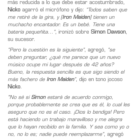
más reducida a lo que debe estar acostumbrado,
Nicko
agarró el micrófono y dijo:
“Todos saben que
me retiré de la gira, y [
Iron Maiden
] tienen un
muchacho encantador. Es un bebé. Tiene una
batería pequeñita...”
, ironizó sobre
Simon Dawson
,
su sucesor.
“Pero la cuestión es la siguiente”
, agregó,
“se
deben preguntar, ¿qué me parece que un nuevo
músico ocupe mi lugar después de 42 años?
Bueno, la respuesta sencilla es que sigo siendo el
más fachero de
Iron Maiden
”
, dijo en tono jocoso
Nicko
.
"No sé si
Simon
estará de acuerdo conmigo,
porque probablemente se crea que es él, lo cual les
aseguro que no es el caso. ¡Dios lo bendiga! Pero
está haciendo un trabajo maravilloso y me alegra
que lo hayan recibido en la familia. Y sea como yo o
no, no lo es; nadie puede reemplazarme”
, agregó