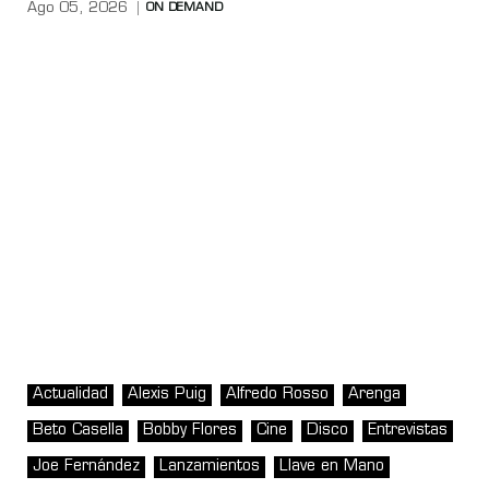
Ago 05, 2026
ON DEMAND
Actualidad
Alexis Puig
Alfredo Rosso
Arenga
Beto Casella
Bobby Flores
Cine
Disco
Entrevistas
Joe Fernández
Lanzamientos
Llave en Mano