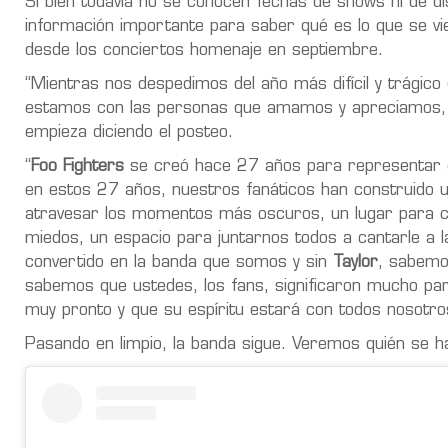
Si bien todavía no se conocen fechas de shows ni de di
información importante para saber qué es lo que se vi
desde los conciertos homenaje en septiembre.
“Mientras nos despedimos del año más difícil y trági
estamos con las personas que amamos y apreciamos, 
empieza diciendo el posteo.
“
Foo Fighters
se creó hace 27 años para representar el 
en estos 27 años, nuestros fanáticos han construido 
atravesar los momentos más oscuros, un lugar para co
miedos, un espacio para juntarnos todos a cantarle a l
convertido en la banda que somos y sin
Taylor
, sabemo
sabemos que ustedes, los fans, significaron mucho pa
muy pronto y que su espíritu estará con todos nosotro
Pasando en limpio, la banda sigue. Veremos quién se h