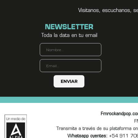
Visitanos, escuchanos, s
NEWSLETTER
Toda la data en tu email
Fmrockandpop.c
F
Transmite a través de su plataforma 
Whatsapp oyentes:
+54 911 70