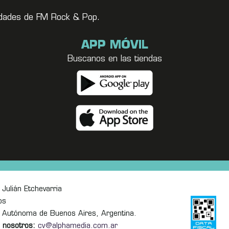
vedades de FM Rock & Pop.
APP MÓVIL
Buscanos en las tiendas
Julián Etchevarria
os
 Autónoma de Buenos Aires, Argentina.
 nosotros:
cv@alphamedia.com.ar