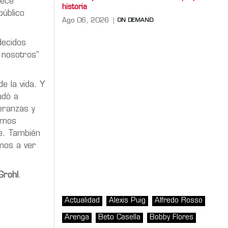
rece
historia
público
Ago 06, 2026
ON DEMAND
decidos
 nosotros”
e la vida. Y
udó a
eranzas y
emos
e. También
mos a ver
Grohl
.
Actualidad
Alexis Puig
Alfredo Rosso
Arenga
Beto Casella
Bobby Flores