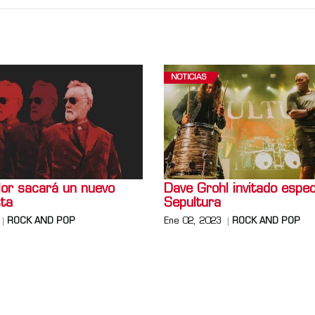
NOTICIAS
lor sacará un nuevo
Dave Grohl invitado espec
sta
Sepultura
ROCK AND POP
Ene 02, 2023
ROCK AND POP