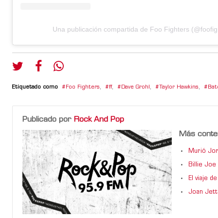
Una publicación compartida de Foo Fighters (@foofig
Etiquetado como
Foo Fighters
,
ff
,
Dave Grohl
,
Taylor Hawkins
,
Bat
Publicado por
Rock And Pop
Más conte
Murió Jor
Billie Jo
El viaje 
Joan Jett