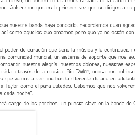
sco nuevo, un posteo en las redes sociales de la banda of
ene. Aclaremos que es la primera vez que se dirigen a su 
co que nuestra banda haya conocido, recordamos cuan agra
así como aquellos que amamos pero que ya no están con
poder de curación que tiene la música y la continuación d
una comunidad mundial, un sistema de soporte que nos ay
mpartir nuestra alegría, nuestros dolores, nuestras esp
a vida a través de la música. Sin
Taylor
, nunca nos hubiés
s que vamos a ser una banda diferente de acá en adelant
ra Taylor como él para ustedes. Sabemos que nos volvere
s cada noche”.
ará cargo de los parches, un puesto clave en la banda de