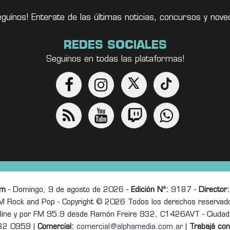
eguínos! Enterate de las últimas noticias, concursos y no
REDES SOCIALES
Seguinos en todas las plataformas!
om
- Domingo, 9 de agosto de 2026 -
Edición Nº:
9187 -
Director:
M Rock and Pop - Copyright © 2026 Todos los derechos reservad
online y por FM 95.9 desde Ramón Freire 932, C1426AVT - Ciudad
82 0959 |
Comercial:
comercial@alphamedia.com.ar
|
Trabajá con