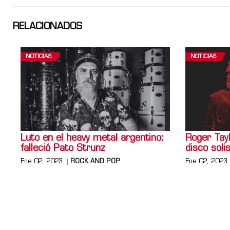
RELACIONADOS
NOTICIAS
NOTICIAS
Luto en el heavy metal argentino:
Roger Tay
falleció Pato Strunz
disco soli
Ene 02, 2023
ROCK AND POP
Ene 02, 2023