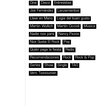
Cine
Disco
Entrevistas
Joe Fernández
Lanzamientos
Llave en Mano
Logia del buen gusto
Martin Wullich
Martín Ciccioli
Música
Nadie nos para
Nancy Pazos
Nos Gusta El Rock
Pop
Quién paga la fiesta
Radio
Recomendaciones
Rock
Rock & Pop
Series
Show
Single
TAO
Vero Tossounian