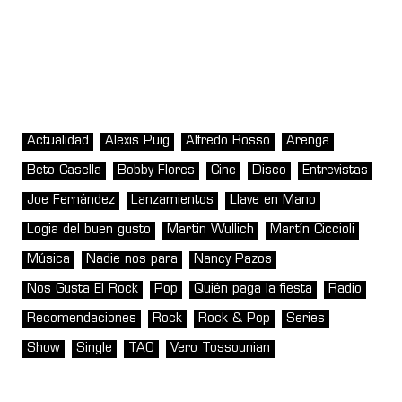
Actualidad
Alexis Puig
Alfredo Rosso
Arenga
Beto Casella
Bobby Flores
Cine
Disco
Entrevistas
Joe Fernández
Lanzamientos
Llave en Mano
Logia del buen gusto
Martin Wullich
Martín Ciccioli
Música
Nadie nos para
Nancy Pazos
Nos Gusta El Rock
Pop
Quién paga la fiesta
Radio
Recomendaciones
Rock
Rock & Pop
Series
Show
Single
TAO
Vero Tossounian