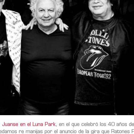
 Juanse en el Luna Park
, en el que celebró los 40 años d
edamos re manijas por el anuncio de la gira que Ratones 