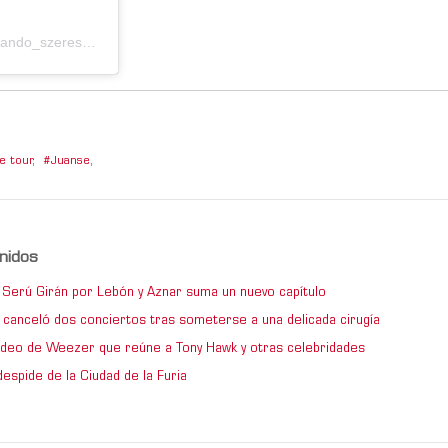
Una publicación compartida por Fernando Szereszevsky (@fernando_szereszevsky)
e tour
,
Juanse
,
nidos
de Serú Girán por Lebón y Aznar suma un nuevo capítulo
 canceló dos conciertos tras someterse a una delicada cirugía
video de Weezer que reúne a Tony Hawk y otras celebridades
espide de la Ciudad de la Furia