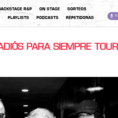
BACKSTAGE R&P
ON STAGE
SORTEOS
R
S
PLAYLISTS
PODCASTS
REPETIDORAS
ADIÓS PARA SIEMPRE TOU