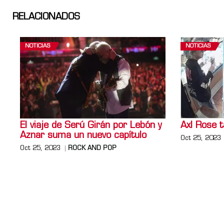
RELACIONADOS
NOTICIAS
NOTICIAS
El viaje de Serú Girán por Lebón y
Axl Rose 
Aznar suma un nuevo capítulo
Oct 25, 2023
Oct 25, 2023
ROCK AND POP