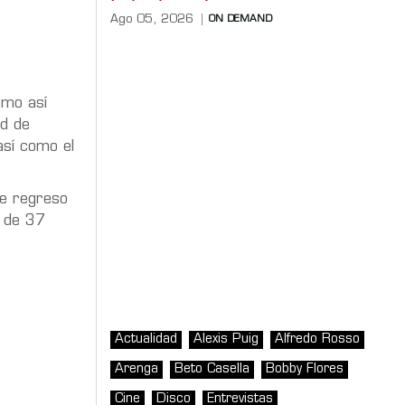
Ago 05, 2026
ON DEMAND
omo así
ad de
así como el
e regreso
s de 37
Actualidad
Alexis Puig
Alfredo Rosso
Arenga
Beto Casella
Bobby Flores
Cine
Disco
Entrevistas