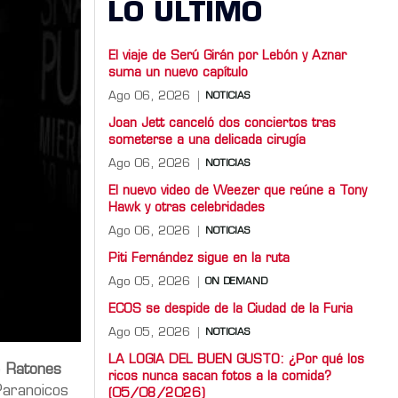
LO ULTIMO
El viaje de Serú Girán por Lebón y Aznar
suma un nuevo capítulo
Ago 06, 2026
NOTICIAS
Joan Jett canceló dos conciertos tras
someterse a una delicada cirugía
Ago 06, 2026
NOTICIAS
El nuevo video de Weezer que reúne a Tony
Hawk y otras celebridades
Ago 06, 2026
NOTICIAS
Piti Fernández sigue en la ruta
Ago 05, 2026
ON DEMAND
ECOS se despide de la Ciudad de la Furia
Ago 05, 2026
NOTICIAS
LA LOGIA DEL BUEN GUSTO: ¿Por qué los
e
Ratones
ricos nunca sacan fotos a la comida?
Paranoicos
(05/08/2026)