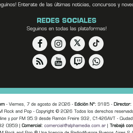
eguínos! Enterate de las últimas noticias, concursos y no
REDES SOCIALES
Seguinos en todas las plataformas!
om
- Viernes, 7 de agosto de 2026 -
Edición Nº:
9185 -
Director:
M Rock and Pop - Copyright © 2026 Todos los derechos reservad
online y por FM 95.9 desde Ramón Freire 932, C1426AVT - Ciudad
82 0959 |
Comercial:
comercial@alphamedia.com.ar
|
Trabajá con