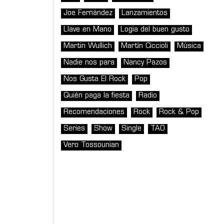
Joe Fernández
Lanzamientos
Llave en Mano
Logia del buen gusto
Martin Wullich
Martín Ciccioli
Música
Nadie nos para
Nancy Pazos
Nos Gusta El Rock
Pop
Quién paga la fiesta
Radio
Recomendaciones
Rock
Rock & Pop
Series
Show
Single
TAO
Vero Tossounian