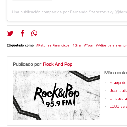
Etiquetado como
Ratones Paranoicos
,
Gira
,
Tour
,
Adiós para siempr
Publicado por
Rock And Pop
Más conte
El viaje 
Joan Jett
El nuevo 
ECOS se d