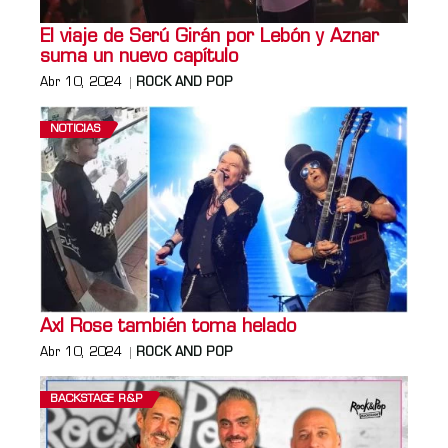
El viaje de Serú Girán por Lebón y Aznar
suma un nuevo capítulo
Abr 10, 2024
ROCK AND POP
NOTICIAS
Axl Rose también toma helado
Abr 10, 2024
ROCK AND POP
BACKSTAGE R&P