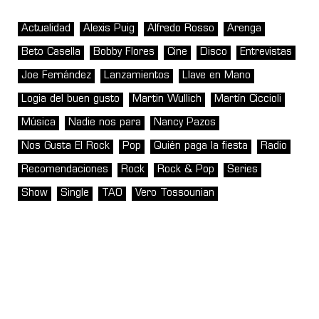
Actualidad
Alexis Puig
Alfredo Rosso
Arenga
Beto Casella
Bobby Flores
Cine
Disco
Entrevistas
Joe Fernández
Lanzamientos
Llave en Mano
Logia del buen gusto
Martin Wullich
Martín Ciccioli
Música
Nadie nos para
Nancy Pazos
Nos Gusta El Rock
Pop
Quién paga la fiesta
Radio
Recomendaciones
Rock
Rock & Pop
Series
Show
Single
TAO
Vero Tossounian