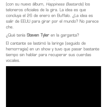
(con su nuevo álbum,
Happiness Bastards
) los
teloneros oficiales de la gira. La idea es que
concluya el 26 de enero en Buffalo. ¿La idea es
salir de EEUU para girar por el mundo? No parece
che.
¿Qué tenía
Steven Tyler
en la garganta?
El cantante se lastimó la laringe (seguido de
hemorragia) en un show y tuvo que pasar bastante
tiempo sin hablar para recuperar sus cuerdas
vocales.