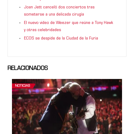
Joan Jett canceló dos conciertos tras
someterse a una delicada cirugía
El nuevo video de Weezer que reúne a Tony Hawk
y otras celebridades
ECOS se despide de la Ciudad de la Furia
RELACIONADOS
NOTICIAS