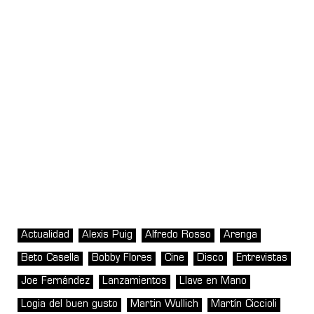
Actualidad
Alexis Puig
Alfredo Rosso
Arenga
Beto Casella
Bobby Flores
Cine
Disco
Entrevistas
Joe Fernández
Lanzamientos
Llave en Mano
Logia del buen gusto
Martin Wullich
Martín Ciccioli