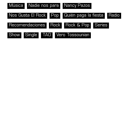
Música
Nadie nos para
Nancy Pazos
Nos Gusta El Rock
Pop
Quién paga la fiesta
Radio
Recomendaciones
Rock
Rock & Pop
Series
Show
Single
TAO
Vero Tossounian