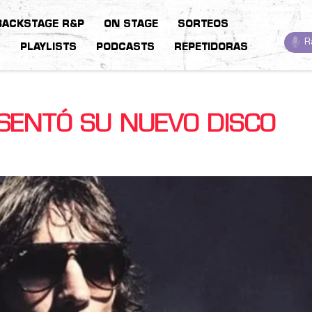
BACKSTAGE R&P
ON STAGE
SORTEOS
R
S
PLAYLISTS
PODCASTS
REPETIDORAS
SENTÓ SU NUEVO DISCO