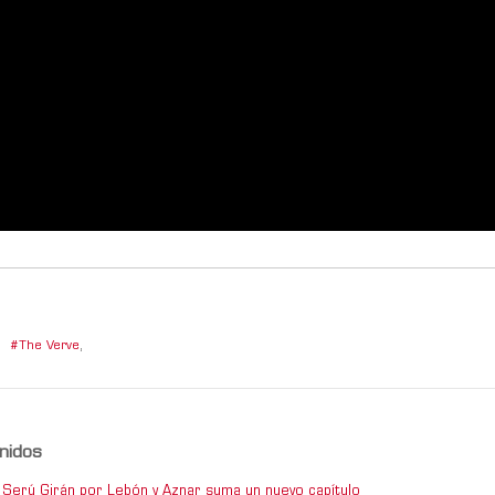
,
The Verve
,
nidos
de Serú Girán por Lebón y Aznar suma un nuevo capítulo