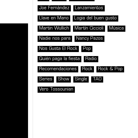
Joe Fernández
Lanzamientos
Llave en Mano
Logia del buen gusto
Martin Wullich
Martín Ciccioli
Música
Nadie nos para
Nancy Pazos
Nos Gusta El Rock
Pop
Quién paga la fiesta
Radio
Recomendaciones
Rock
Rock & Pop
Series
Show
Single
TAO
Vero Tossounian