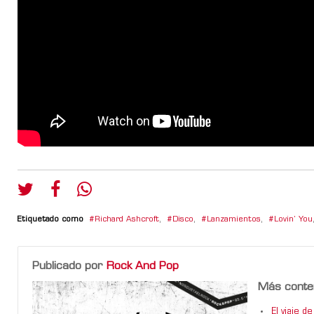
Etiquetado como
Richard Ashcroft
,
Disco
,
Lanzamientos
,
Lovin’ You
Publicado por
Rock And Pop
Más conte
El viaje 