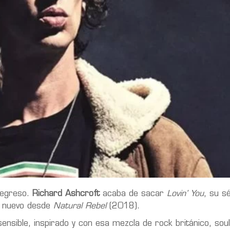
regreso.
Richard Ashcroft
acaba de sacar
Lovin’ You
, su s
e nuevo desde
Natural Rebel
(2018).
ensible, inspirado y con esa mezcla de rock británico, sou