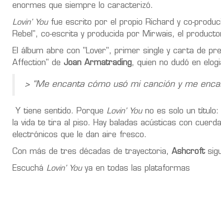
enormes que siempre lo caracterizó.
Lovin’ You
fue escrito por el propio Richard y co-produ
Rebel", co-escrita y producida por Mirwais, el product
El álbum abre con "Lover", primer single y carta de pre
Affection" de
Joan Armatrading
, quien no dudó en elogi
> “Me encanta cómo usó mi canción y me encan
Y tiene sentido. Porque
Lovin’ You
no es solo un título
la vida te tira al piso. Hay baladas acústicas con cue
electrónicos que le dan aire fresco.
Con más de tres décadas de trayectoria,
Ashcroft
sigu
Escuchá
Lovin’ You
ya en todas las plataformas