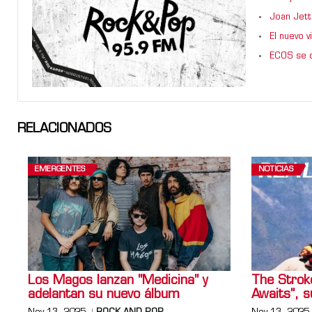
Joan Jett
El nuevo 
ECOS se d
RELACIONADOS
EMERGENTES
NOTICIAS
Los Magos lanzan "Medicina" y
The Stroke
adelantan su nuevo álbum
Awaits”, 