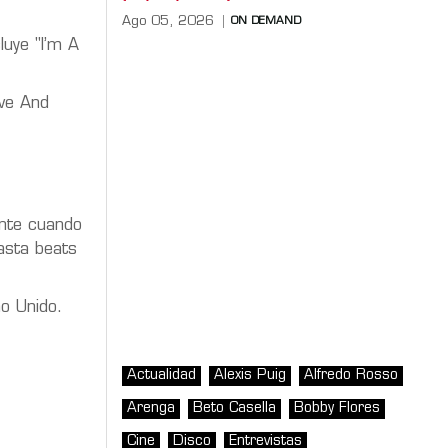
Ago 05, 2026
ON DEMAND
luye "I’m A
ove And
ante cuando
asta beats
o Unido.
Actualidad
Alexis Puig
Alfredo Rosso
Arenga
Beto Casella
Bobby Flores
Cine
Disco
Entrevistas