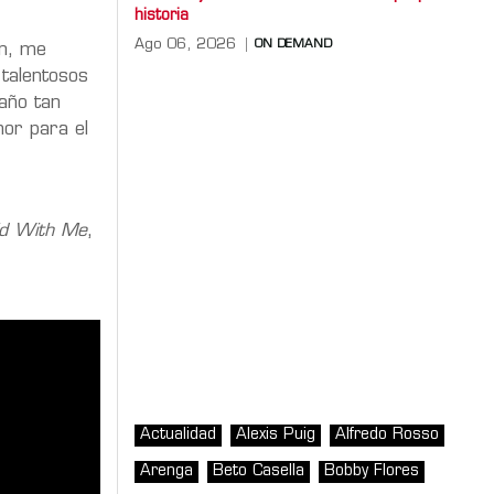
historia
Ago 06, 2026
ON DEMAND
ón, me
 talentosos
año tan
or para el
ld With Me
,
Actualidad
Alexis Puig
Alfredo Rosso
Arenga
Beto Casella
Bobby Flores