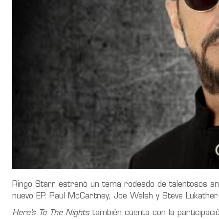
Ringo Starr estrenó un tema rodeado de talentosos a
nuevo EP. Paul McCartney, Joe Walsh y Steve Lukather
Here’s To The Nights
también cuenta con la participació