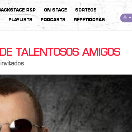
BACKSTAGE R&P
ON STAGE
SORTEOS
R
S
PLAYLISTS
PODCASTS
REPETIDORAS
 DE TALENTOSOS AMIGOS
invitados