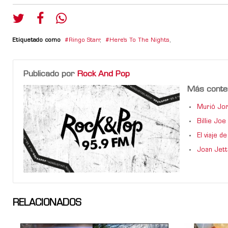
Etiquetado como
Ringo Starr
,
Here's To The Nights
,
Publicado por
Rock And Pop
Más conte
Murió Jor
Billie Jo
El viaje 
Joan Jett
RELACIONADOS