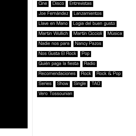
Cine
Disco
Entrevistas
Joe Fernández
Lanzamientos
Llave en Mano
Logia del buen gusto
Martin Wullich
Martín Ciccioli
Música
Nadie nos para
Nancy Pazos
Nos Gusta El Rock
Pop
Quién paga la fiesta
Radio
Recomendaciones
Rock
Rock & Pop
Series
Show
Single
TAO
Vero Tossounian