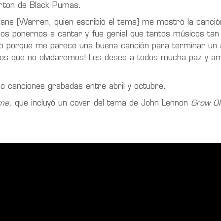
urton de Black Pumas.
ane [Warren, quien escribió el tema] me mostró la canci
mos ponernos a cantar y fue genial que tantos músicos tan
o porque me parece una buena canción para terminar un 
os que no olvidaremos! Les deseo a todos mucha paz y am
o canciones grabadas entre abril y octubre.
me,
que incluyó un cover del tema de John Lennon
Grow O