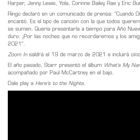
Harper, Jenny Lewis, Yola, Corinne Bailey Rae y Eric B
Ringo declaró en un comunicado de prensa: “Cuando Di
encantó. Es el tipo de canción con la que todos quere
se sumen. Quería presentarla a tiempo para Año Nuev
duro. ¡Por las noches que no recordaremos y los amig
2021”.
Zoom In
saldrá el 19 de marzo de 2021 e incluirá cinc
El año pasado, Starr presentó el álbum
What's My Na
acompañado por Paul McCartney en el bajo.
Dale play a
Here's to the Nights.