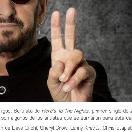
migos. Se trata de
Here's To The Nights,
primer single de
 son algunos de los artistas que se sumaron para esta ca
n de Dave Grohl, Sheryl Crow, Lenny Kravitz, Chris Staple