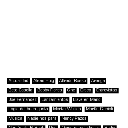
Actualidad
Alexis Puig
Alfredo Rosso
Arenga
Beto Casella
Bobby Flores
Cine
Disco
Entrevistas
Joe Fernández
Lanzamientos
Llave en Mano
Logia del buen gusto
Martin Wullich
Martín Ciccioli
Música
Nadie nos para
Nancy Pazos