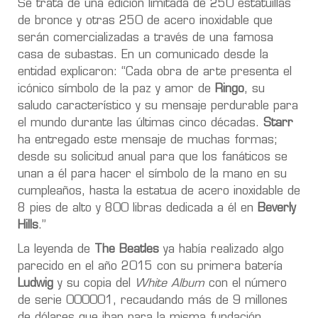
Se trata de una edición limitada de 250 estatuillas
de bronce y otras 250 de acero inoxidable que
serán comercializadas a través de una famosa
casa de subastas. En un comunicado desde la
entidad explicaron: “Cada obra de arte presenta el
icónico símbolo de la paz y amor de
Ringo
, su
saludo característico y su mensaje perdurable para
el mundo durante las últimas cinco décadas.
Starr
ha entregado este mensaje de muchas formas;
desde su solicitud anual para que los fanáticos se
unan a él para hacer el símbolo de la mano en su
cumpleaños, hasta la estatua de acero inoxidable de
8 pies de alto y 800 libras dedicada a él en
Beverly
Hills
.”
La leyenda de
The Beatles
ya había realizado algo
parecido en el año 2015 con su primera batería
Ludwig
y su copia del
White Album
con el número
de serie 000001, recaudando más de 9 millones
de dólares que iban para la misma fundación.