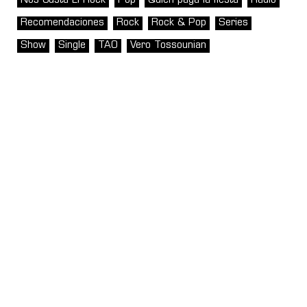
Nos Gusta El Rock
Pop
Quién paga la fiesta
Radio
Recomendaciones
Rock
Rock & Pop
Series
Show
Single
TAO
Vero Tossounian