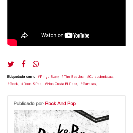
Etiquetado como
Ringo Starr
,
The Beatles
,
Coleccionistas
,
Rock
,
Rock &Pop
,
Nos Gusta El Rock
,
Rarezas
,
Publicado por
Rock And Pop