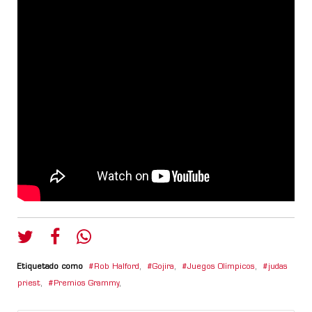
Etiquetado como
Rob Halford
,
Gojira
,
Juegos Olímpicos
,
judas
priest
,
Premios Grammy
,