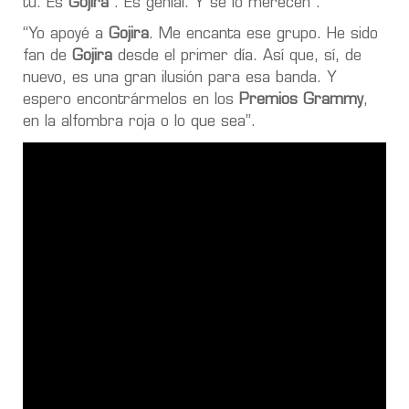
tú. Es
Gojira
". Es genial. Y se lo merecen”.
“Yo apoyé a
Gojira
. Me encanta ese grupo. He sido
fan de
Gojira
desde el primer día. Así que, sí, de
nuevo, es una gran ilusión para esa banda. Y
espero encontrármelos en los
Premios Grammy
,
en la alfombra roja o lo que sea”.