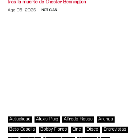
tras la muerte de Chester Bennington
Ago 05, 2026
NOTICIAS
Actualidad
Alexis Puig
Alfredo Rosso
Arenga
Beto Casella
Bobby Flores
Cine
Disco
Entrevistas