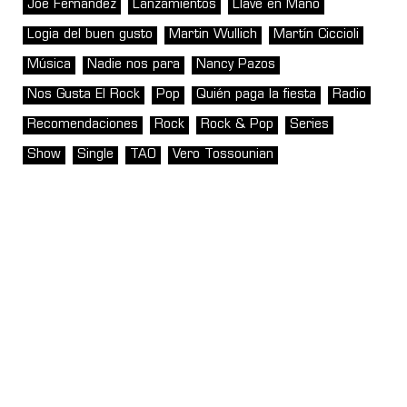
Joe Fernández
Lanzamientos
Llave en Mano
Logia del buen gusto
Martin Wullich
Martín Ciccioli
Música
Nadie nos para
Nancy Pazos
Nos Gusta El Rock
Pop
Quién paga la fiesta
Radio
Recomendaciones
Rock
Rock & Pop
Series
Show
Single
TAO
Vero Tossounian