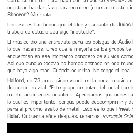
Cómo somos eh, hace nada que se publicó
Invincible Sh
nuestras bandas favoritas terminen (mueran o estén i
Sheeran
? Me mato.
Por eso es tan bueno que el líder y cantante de
Judas 
trabajo de estudio sea algo “inevitable”.
El músico dio una entrevista para los colegas de
Audio 
lo que hacemos. Creo que la mayoría de los grupos te 
encuentran en ese momento concreto de su vida como 
Así que aunque todavía no hemos entrado en ese mun
que haya algo más. Cuándo ocurrirá. No tengo ni idea”.
Halford
, de 73 años, sigue viendo en la nueva música e
descanso es vital: “Este grupo se nutre del metal qu
mucho amor entre nosotros. Apreciamos que necesitam
lo cual es importante, porque puede descomprimir y da
para el próximo asalto de metal. Esto es lo que
Priest
h
Rolla'.
Cincuenta años después, tenemos '
Invincible Shie