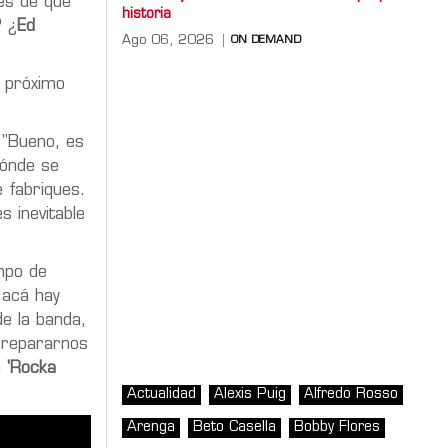
és de que
historia
? ¿
Ed
Ago 06, 2026
ON DEMAND
 próximo
 "Bueno, es
dónde se
 fabriques.
s inevitable
empo de
 acá hay
e la banda,
 prepararnos
n
'Rocka
Actualidad
Alexis Puig
Alfredo Rosso
Arenga
Beto Casella
Bobby Flores