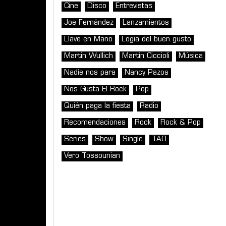
Cine
Disco
Entrevistas
Joe Fernández
Lanzamientos
Llave en Mano
Logia del buen gusto
Martin Wullich
Martín Ciccioli
Música
Nadie nos para
Nancy Pazos
Nos Gusta El Rock
Pop
Quién paga la fiesta
Radio
Recomendaciones
Rock
Rock & Pop
Series
Show
Single
TAO
Vero Tossounian