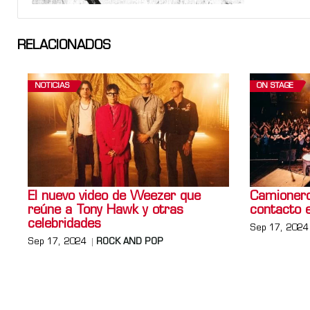
RELACIONADOS
NOTICIAS
ON STAGE
El nuevo video de Weezer que
Camionero
reúne a Tony Hawk y otras
contacto e
celebridades
Sep 17, 2024
Sep 17, 2024
ROCK AND POP