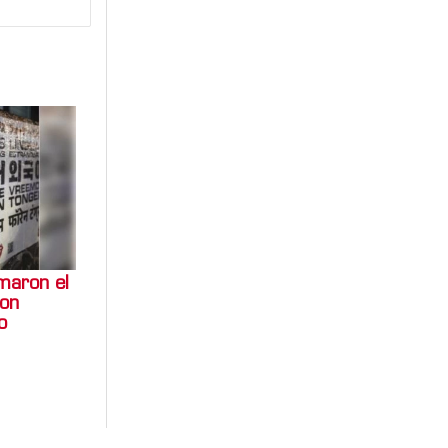
rmaron el
con
o