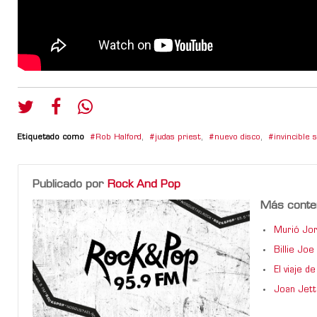
Etiquetado como
Rob Halford
,
judas priest
,
nuevo disco
,
invincible 
Publicado por
Rock And Pop
Más conte
Murió Jor
Billie Jo
El viaje 
Joan Jett