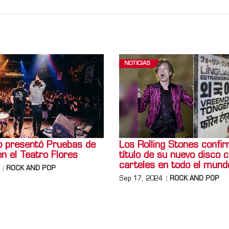
NOTICIAS
 presentó Pruebas de
Los Rolling Stones confi
n el Teatro Flores
título de su nuevo disco 
carteles en todo el mund
ROCK AND POP
Sep 17, 2024
ROCK AND POP