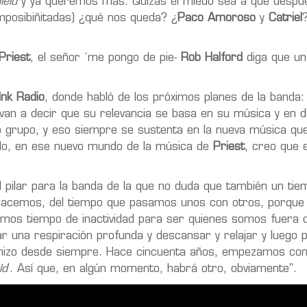
ield
y ya queremos más. Quizás el miedo sea a que despu
mposibiñitadas) ¿qué nos queda? ¿
Paco Amoroso
y
Catriel
Priest
, el señor ´me pongo de pie-
Rob Halford
diga que un
Ink Radio
, donde habló de los próximos planes de la banda:
van a decir que su relevancia se basa en su música y en 
grupo, y eso siempre se sustenta en la nueva música que
do, en ese nuevo mundo de la música de
Priest
, creo que e
l pilar para la banda de la que no duda que también un ti
e hacemos, del tiempo que pasamos unos con otros, porque
os tiempo de inactividad para ser quienes somos fuera d
r una respiración profunda y descansar y relajar y luego
izo desde siempre. Hace cincuenta años, empezamos co
ld
'. Así que, en algún momento, habrá otro, obviamente".