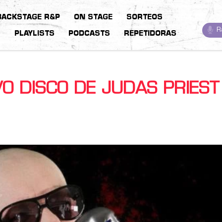
BACKSTAGE R&P
ON STAGE
SORTEOS
R
S
PLAYLISTS
PODCASTS
REPETIDORAS
O DISCO DE JUDAS PRIEST