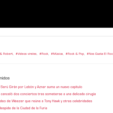
 & Robert
,
Videos virales
,
Rock
,
Música
,
Rock & Pop
,
Nos Gusta El Roc
nidos
de Serú Girán por Lebón y Aznar suma un nuevo capítulo
 canceló dos conciertos tras someterse a una delicada cirugía
video de Weezer que reúne a Tony Hawk y otras celebridades
espide de la Ciudad de la Furia