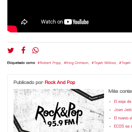
Etiquetado como
Robert Fripp
,
King Crimson
,
Toyah Willcox
,
Toyah
Publicado por
Rock And Pop
Más conte
El viaje 
Joan Jett
El nuevo 
ECOS se d