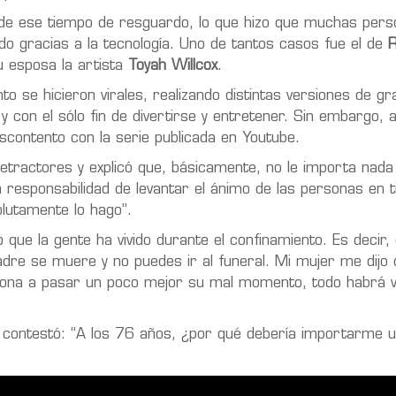
 de ese tiempo de resguardo, lo que hizo que muchas per
do gracias a la tecnología. Uno de tantos casos fue el de
R
su esposa la artista
Toyah Willcox
.
to se hicieron virales, realizando distintas versiones de g
y con el sólo fin de divertirse y entretener. Sin embargo, 
contento con la serie publicada en Youtube.
detractores y explicó que, básicamente, no le importa nada
la responsabilidad de levantar el ánimo de las personas en 
olutamente lo hago”.
ue la gente ha vivido durante el confinamiento. Es decir,
e se muere y no puedes ir al funeral. Mi mujer me dijo 
ona a pasar un poco mejor su mal momento, todo habrá va
contestó: “A los 76 años, ¿por qué debería importarme 