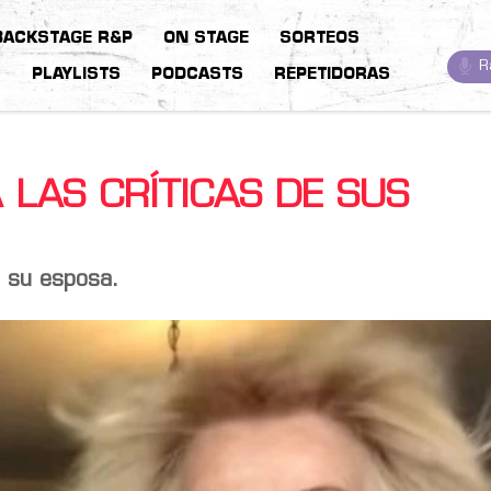
BACKSTAGE R&P
ON STAGE
SORTEOS
R
S
PLAYLISTS
PODCASTS
REPETIDORAS
 LAS CRÍTICAS DE SUS
a su esposa.