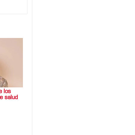
e los
e salud