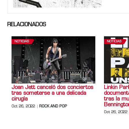
RELACIONADOS
NOTICIAS
NOTICIAS
Joan Jett canceló dos conciertos
Linkin Par
tras someterse a una delicada
documenta
cirugía
tras la m
Benningto
Oct 26, 2022
ROCK AND POP
Oct 26, 2022