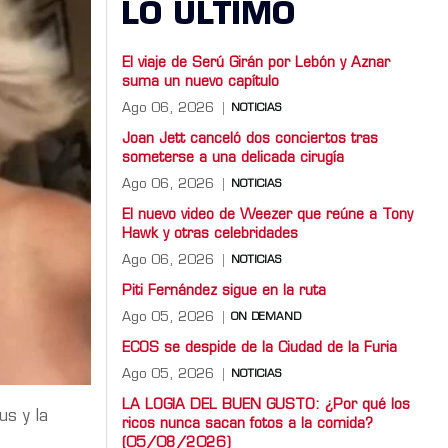
LO ULTIMO
El viaje de Serú Girán por Lebón y Aznar
suma un nuevo capítulo
Ago 06, 2026
NOTICIAS
Joan Jett canceló dos conciertos tras
someterse a una delicada cirugía
Ago 06, 2026
NOTICIAS
El nuevo video de Weezer que reúne a Tony
Hawk y otras celebridades
Ago 06, 2026
NOTICIAS
Piti Fernández sigue en la ruta
Ago 05, 2026
ON DEMAND
ECOS se despide de la Ciudad de la Furia
Ago 05, 2026
NOTICIAS
LA LOGIA DEL BUEN GUSTO: ¿Por qué los
s y la
ricos nunca sacan fotos a la comida?
(05/08/2026)