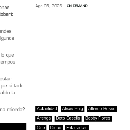
Ago 05, 2026
ON DEMAND
sonas
obert
randes
algunos
 lo que
tiempos
 estar
que si todo
lido la
Actualidad
Alexis Puig
Alfredo Rosso
una mierda?
Arenga
Beto Casella
Bobby Flores
Cine
Disco
Entrevistas