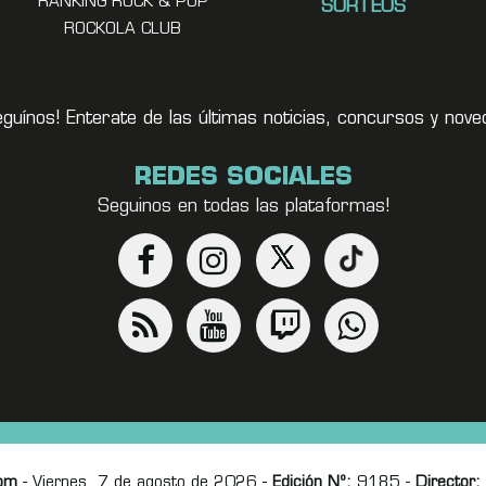
RANKING ROCK & POP
SORTEOS
ROCKOLA CLUB
eguínos! Enterate de las últimas noticias, concursos y no
REDES SOCIALES
Seguinos en todas las plataformas!
om
- Viernes, 7 de agosto de 2026 -
Edición Nº:
9185 -
Director: