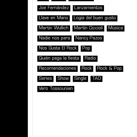
Joe Fernández
Lanzamientos
Llave en Mano
Logia del buen gusto
Martin Wullich
Martín Ciccioli
Música
Nadie nos para
Nancy Pazos
Nos Gusta El Rock
Pop
Quién paga la fiesta
Radio
Recomendaciones
Rock
Rock & Pop
Series
Show
Single
TAO
Vero Tossounian