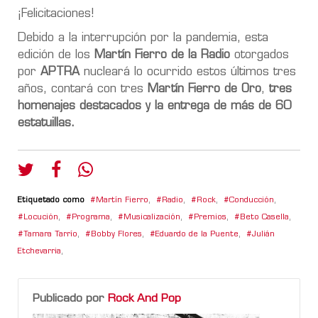
¡Felicitaciones!
Debido a la interrupción por la pandemia, esta
edición de los
Martín Fierro de la Radio
otorgados
por
APTRA
nucleará lo ocurrido estos últimos tres
años, contará con tres
Martín Fierro de Oro
,
tres
homenajes destacados y la entrega de más de 60
estatuillas.
Etiquetado como
Martín Fierro
,
Radio
,
Rock
,
Conducción
,
Locución
,
Programa
,
Musicalización
,
Premios
,
Beto Casella
,
Tamara Tarrío
,
Bobby Flores
,
Eduardo de la Puente
,
Julián
Etchevarria
,
Publicado por
Rock And Pop