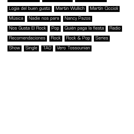
Logia del buen gusto
Martin Wullich
Martín Ciccioli
Música
Nadie nos para
Nancy Pazos
Nos Gusta El Rock
Pop
Quién paga la fiesta
Radio
Recomendaciones
Rock
Rock & Pop
Series
Show
Single
TAO
Vero Tossounian