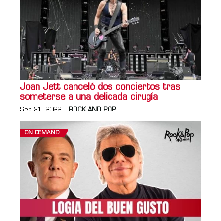
Joan Jett canceló dos conciertos tras
someterse a una delicada cirugía
Sep 21, 2022
ROCK AND POP
ON DEMAND