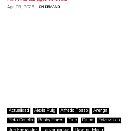
Ago 05, 2026
ON DEMAND
Actualidad
Alexis Puig
Alfredo Rosso
Arenga
Beto Casella
Bobby Flores
Cine
Disco
Entrevistas
Joe Fernández
Lanzamientos
Llave en Mano